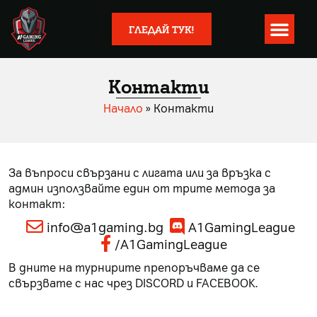
ГЛЕДАЙ ТУК!
Контакти
Начало
»
Контакти
За въпроси свързани с лигата или за връзка с
админ използвайте един от трите метода за
контакт:
info@a1gaming.bg
A1GamingLeague
/A1GamingLeague
В дните на турнирите препоръчваме да се
свързвате с нас чрез DISCORD и FACEBOOK.