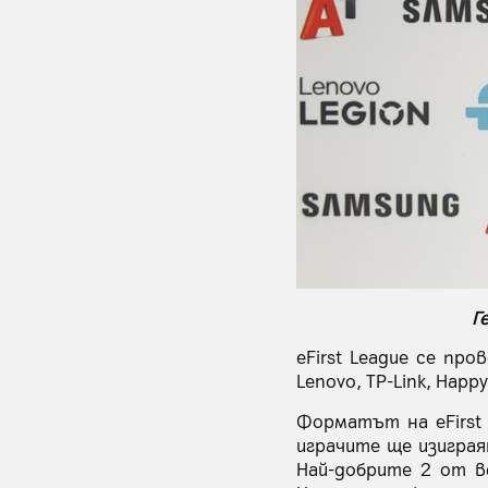
Г
eFirst League се пр
Lenovo, TP-Link, Hap
Форматът на eFirst 
играчите ще изиграя
Най-добрите 2 от в