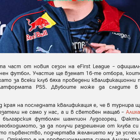
а част от новия сезон на eFirst League – официа
онен футбол. Участие ще вземат 16-те отбора, коит
като за всеки клуб бяха проведени квалификационни 
латформата PS5. Двубоите може да следите в T
д края на последната квалификация е, че в турнира щ
затели не само у нас, а и в световен мащаб –
Алих
 българския футболен шампион Лудогорец. Фактъ
еобходимото, за да получи разрешение от клуба си 
то първенство, подчертава желанието му за успех 
и. Откакто е на професионалната сцена Алихан Хад