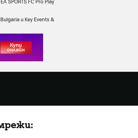
EA SPORTS FC Pro Play
ulgaria и Key Events &
мрежи: