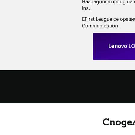
Наградният фонд на т
Ins.
EFirst League се орга
Communication.
Споде