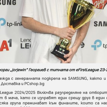
еорги „jorjewin“ Георгиев с титлата от eFirstLeague 23-
овежда с генералната подкрепа на SAMSUNG, както и
py Доставка и PCshop.bg
League 2024/2025 включва разпределяне на отборит
т 6 мача, като се изправят един срещу друг в един
сяка група преминават към финалите, които са нас