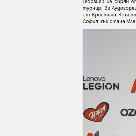
Георгиев бе спрян 
турнир. За Лудогорец
от Кристиян Кръсте
София пък стана Мла