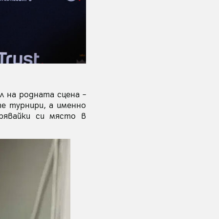
 на родната сцена –
те турнири, а именно
рявайки си място в