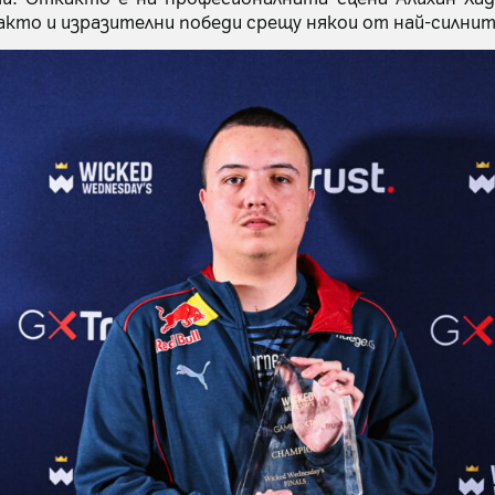
акто и изразителни победи срещу някои от най-силнит