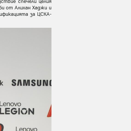
ствие спечели целия
уби от Алихан Хаджи и
ификацията за ЦСКА-