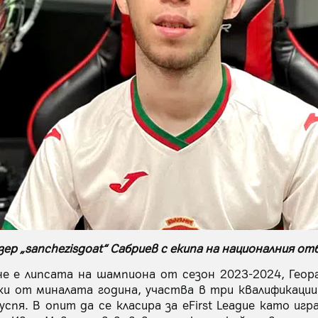
зер „sanchezisgoat“ Сабриев с екипа на националния от
е е липсата на шампиона от сезон 2023-2024, Георги 
и от миналата година, участва в три квалификации
успя. В опит да се класира за eFirst League като иг