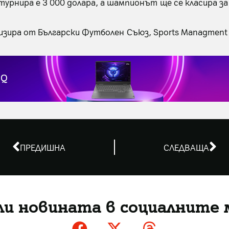
урнира е 3 000 долара, а шампионът ще се класира за 
низира от Български Футболен Съюз, Sports Managment B
ПРЕДИШНА
СЛЕДВАЩА
ли новината в социалните 