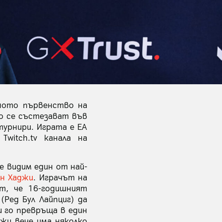
лното първенство на
о се състезават във
турнири. Играта е EA
witch.tv канала на
е видим един от най-
ан Хаджи
. Играчът на
т, че 16-годишният
(Ред Бул Лайпциг) да
и го превръща в един
жи вече има няколко