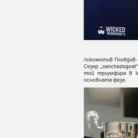
Локомотив Пловдив 
Сезер „sanchezisgoa
той триумфира в к
основната фаза.