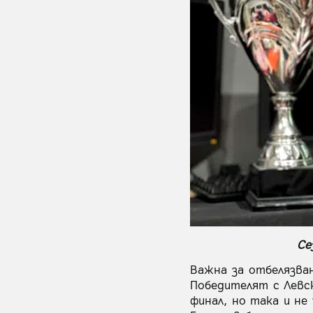
Се
Важна за отбелязван
Победителят с Левск
финал, но така и не 