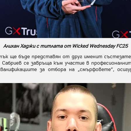
Алихан Хаджи с титлата от Wicked Wednesday FC25
пък ще бъде представян от друг именит състезател
t“ Сабриев се завръща към участие в професионални
валификациите за отбора на „смърфовете“, осигу