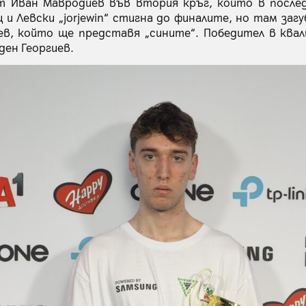
от Иван Мавродиев във втория кръг, който в послед
 и Левски „jorjewin“ стигна до финалите, но там заг
в, който ще представя „сините“. Победител в квал
ден Георгиев.