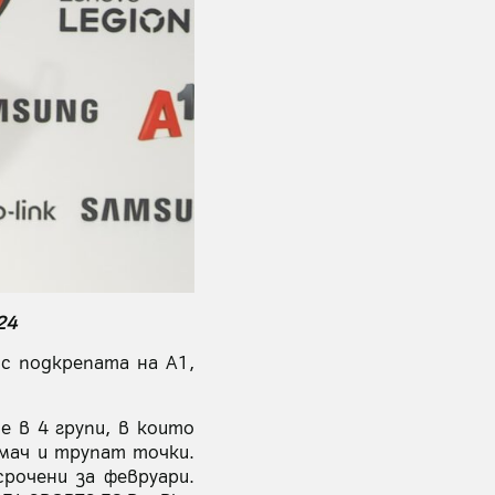
24
 с подкрепата на А1,
е в 4 групи, в които
 мач и трупат точки.
рочени за февруари.