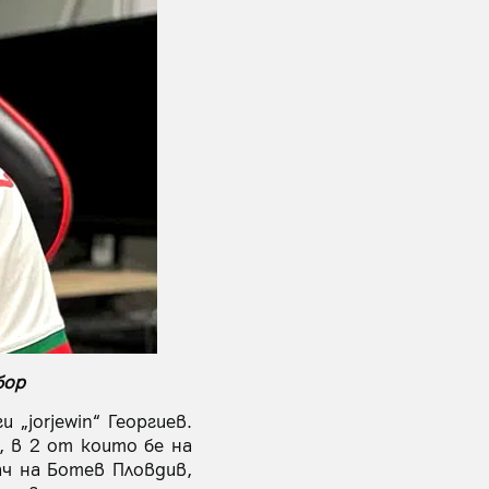
бор
„jorjewin“ Георгиев.
, в 2 от които бе на
рач на Ботев Пловдив,