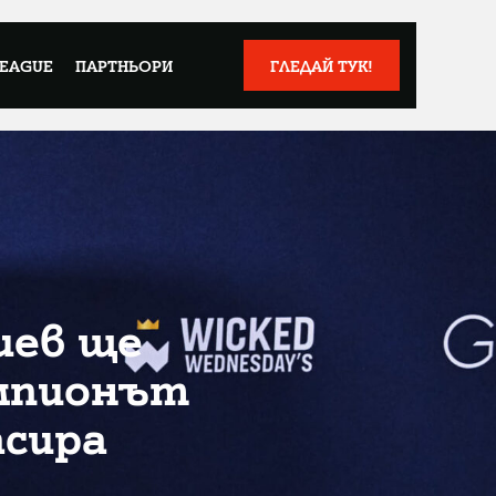
LEAGUE
ПАРТНЬОРИ
ГЛЕДАЙ ТУК!
иев ще
ампионът
асира