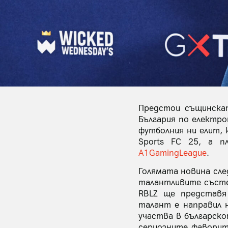
Предстои същинскат
България по електр
футболния ни елит, 
Sports FC 25, а п
A1GamingLeague
.
Голямата новина сле
талантливите състе
RBLZ ще представя
талант е направил н
участва в българско
сериозните фаворит