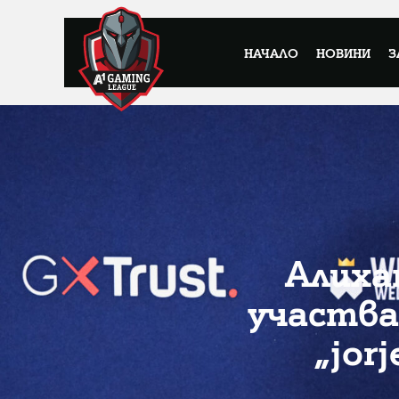
НАЧАЛО
НОВИНИ
З
Алиха
участва
„jor