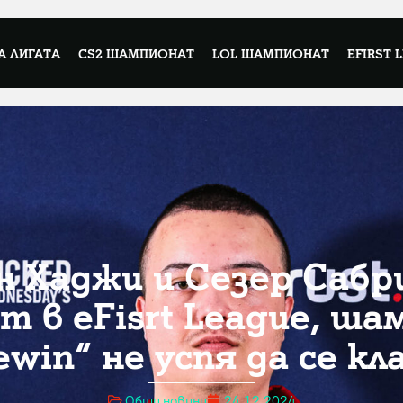
А ЛИГАТА
CS2 ШАМПИОНАТ
LOL ШАМПИОНАТ
EFIRST 
н Хаджи и Сезер Сабр
т в eFisrt League, ш
jewin“ не успя да се кл
Общи новини
24.12.2024