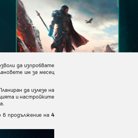
озволи да изпробвате
ановете им за месец
ланиран да излезе на
ацията и настройките
а.
о в продължение на
4