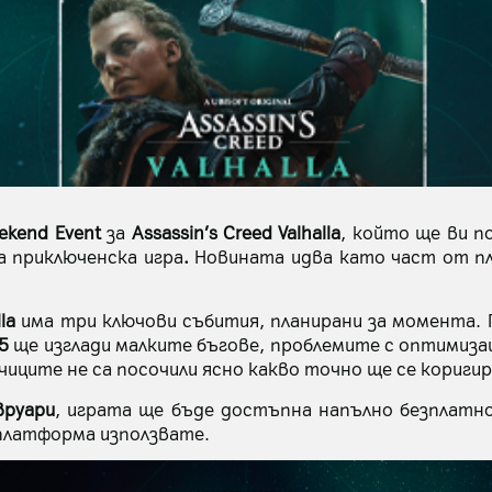
ekend Event
за
Assassin’s Creed Valhalla
, който ще ви п
а приключенска игра
.
Новината идва като част от пл
la
има три ключови събития, планирани за момента. П
5
ще изглади малките бъгове, проблемите с оптимиз
чиците не са посочили ясно какво точно ще се коригир
вруари
, играта ще бъде достъпна напълно безплатн
 платформа използвате.