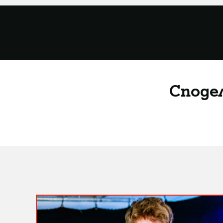
Споде