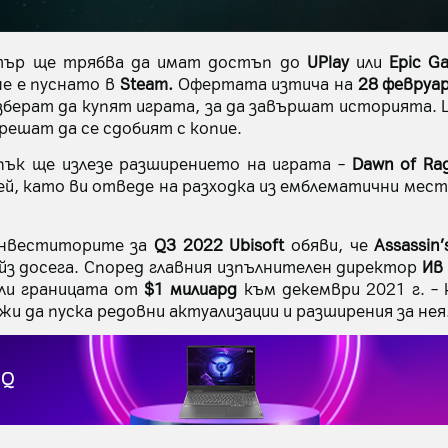
тър ще трябва да имат достъп до
UPlay
или
Epic G
не е пуснато в
Steam.
Офертата изтича на
28 февруар
зберат да купят играта, за да завършат историята. 
решат да се сдобият с копие.
пък ще излезе разширението на играта –
Dawn of Ra
й, като ви отведе на разходка из емблематични мес
инвеститорите за
Q3 2022 Ubisoft
обяви, че
Assassin’
з досега. Според главния изпълнителен директор
Ив
или границата от
$1 милиард
към декември 2021 г. –
и да пуска редовни актуализации и разширения за нея