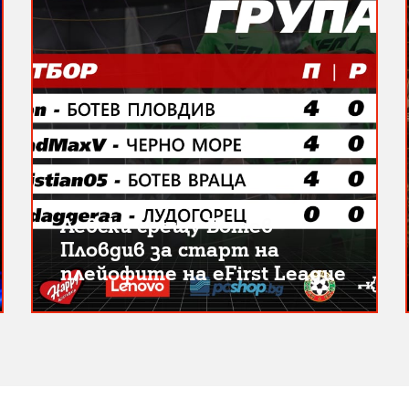
Левски срещу Ботев
Пловдив за старт на
плейофите на eFirst League