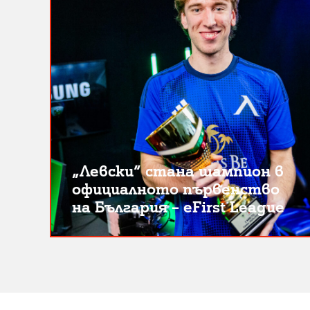
„Левски“ стана шампион в
официалното първенство
на България – eFirst League