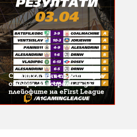
Станаха ясни първите два
отбора, класирали се за
плейофите на eFirst League