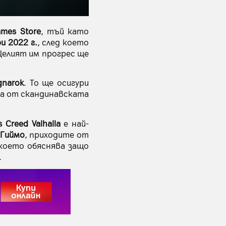
ames Store
, тъй като
и 2022 г.
, след което
Целият им прогрес ще
gnarok
. То ще осигури
та от скандинавската
s Creed Valhalla
е най-
 Гиймо
, приходите от
 което обяснява защо
.