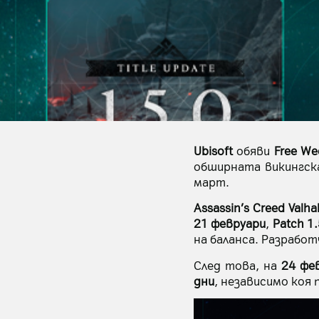
Ubisoft
обяви
Free We
обширната викингск
март.
Assassin’s Creed Valhal
21 февруари
,
Patch 1.
на баланса. Разработ
След това, на
24 фе
дни
, независимо коя