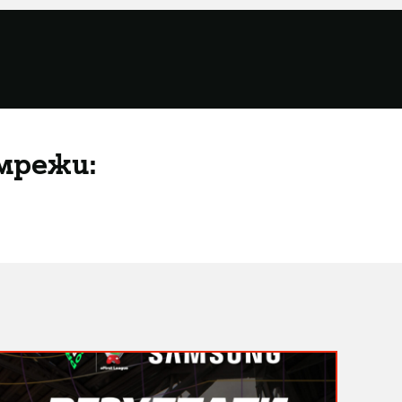
мрежи: