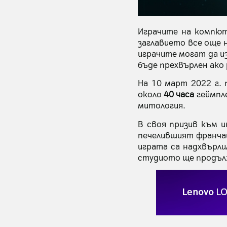
Играчите на компю
заглавието все още 
играчите могат да и
бъде прехвърлен ако 
На 10 март 2022 г. 
около
40 часа
геймпле
митология.
В своя призив към 
печелившият франчай
играта са надхвърл
студиото ще продълж