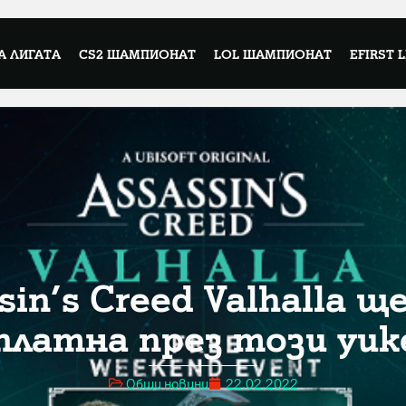
А ЛИГАТА
CS2 ШАМПИОНАТ
LOL ШАМПИОНАТ
EFIRST 
sin’s Creed Valhalla щ
платна през този уик
Общи новини
22.02.2022