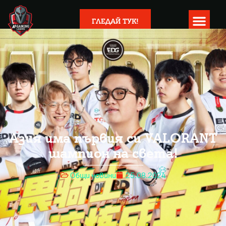
ГЛЕДАЙ ТУК!
Азия има първия си VALORANT
шампион на света!
Общи новини
25.08.2024