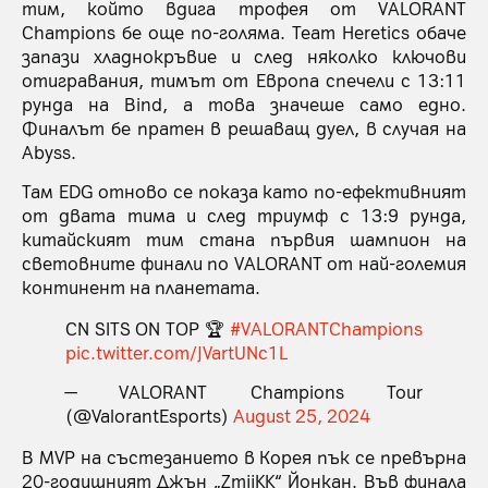
тим, който вдига трофея от VALORANT
Champions бе още по-голяма. Team Heretics обаче
запази хладнокръвие и след няколко ключови
отигравания, тимът от Европа спечели с 13:11
рунда на Bind, а това значеше само едно.
Финалът бе пратен в решаващ дуел, в случая на
Abyss.
Там EDG отново се показа като по-ефективният
от двата тима и след триумф с 13:9 рунда,
китайският тим стана първия шампион на
световните финали по VALORANT от най-големия
континент на планетата.
CN SITS ON TOP 🏆
#VALORANTChampions
pic.twitter.com/JVartUNc1L
— VALORANT Champions Tour
(@ValorantEsports)
August 25, 2024
В MVP на състезанието в Корея пък се превърна
20-годишният Джън „ZmjjKK“ Йонкан. Във финала