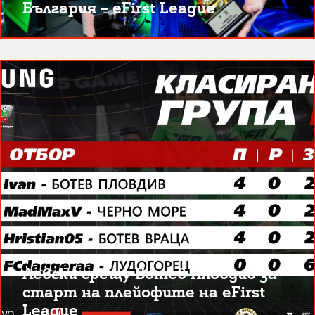
България – eFirst League
Левски срещу Ботев Пловдив за
старт на плейофите на eFirst
League