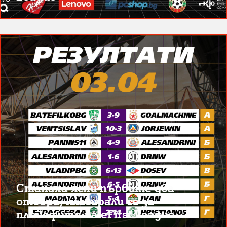
Станаха ясни първите два
отбора, класирали се за
плейофите на eFirst League