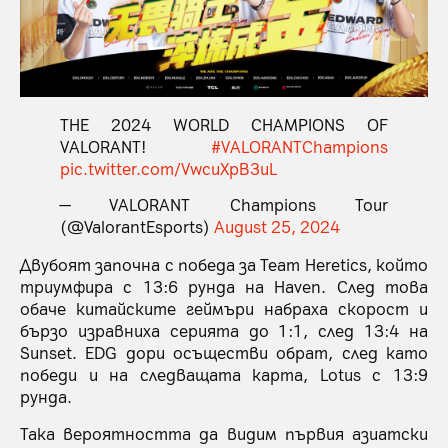
THE 2024 WORLD CHAMPIONS OF
VALORANT!
#VALORANTChampions
pic.twitter.com/VwcuXpB3uL
— VALORANT Champions Tour
(@ValorantEsports)
August 25, 2024
Двубоят започна с победа за Team Heretics, който
триумфира с 13:6 рунда на Haven. След това
обаче китайските геймъри набраха скорост и
бързо изравниха серията до 1:1, след 13:4 на
Sunset. EDG дори осъществи обрат, след като
победи и на следващата карта, Lotus с 13:9
рунда.
Така вероятността да видим първия азиатски