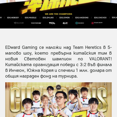
EDward Gaming се наложи над Team Heretics в 5-
мапово шоу, което превърна китайския тим в
новия Световен шампион по VALORANT!
Китайската организация победи с 3:2 във финала
в Инчеон, Южна Корея и спечели 1 млн. долара от
общия награден фонд на турнира.