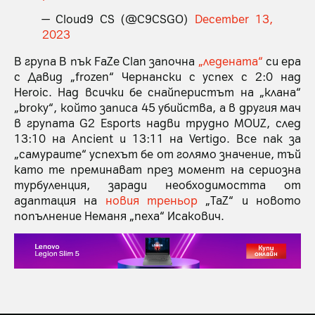
— Cloud9 CS (@C9CSGO)
December 13,
2023
В група B пък FaZe Clan започна
„ледената“
си ера
с Давид „frozen“ Чернански с успех с 2:0 над
Heroic. Над всички бе снайперистът на „клана“
„broky“, който записа 45 убийства, а в другия мач
в групата G2 Esports надви трудно MOUZ, след
13:10 на Ancient и 13:11 на Vertigo. Все пак за
„самураите“ успехът бе от голямо значение, тъй
като те преминават през момент на сериозна
турбуленция, заради необходимостта от
адаптация на
новия треньор
„TaZ“ и новото
попълнение Неманя „nexa“ Исакович.