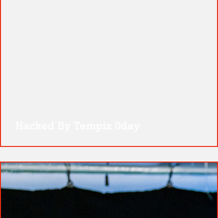
Hacked By Tempix 0day