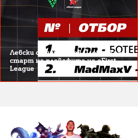
Левски срещу Ботев Пловдив за
старт на плейофите на eFirst
League