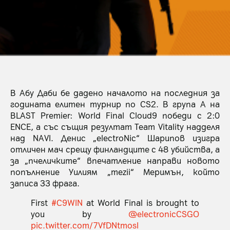
В Абу Даби бе дадено началото на последния за
годината елитен турнир по CS2. В група А на
BLAST Premier: World Final Cloud9 победи с 2:0
ENCE, а със същия резултат Team Vitality надделя
над NAVI. Денис „electroNic“ Шарипов изигра
отличен мач срещу финландците с 48 убийства, а
за „пчеличките“ впечатление направи новото
попълнение Уилиям „mezii“ Меримън, който
записа 33 фрага.
First
#C9WIN
at World Final is brought to
you by
@electronicCSGO
pic.twitter.com/7VfDNtmosI