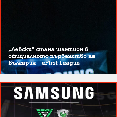
„Левски“ стана шампион в
официалното първенство на
България – eFirst League