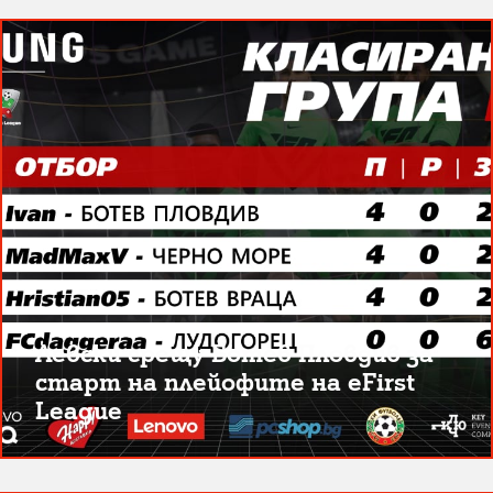
Левски срещу Ботев Пловдив за
старт на плейофите на eFirst
League