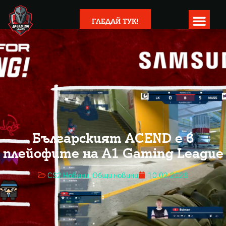
ГЛЕДАЙ ТУК!
Българският ACEND е в
плейофите на A1 Gaming League
CS2 Новини
,
Общи новини
10.02.2026