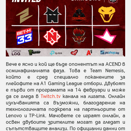
Вече е ясно и кой ще бъде опонентът на ACEND в
осминафиналната фаза. Това е Team Nemesis,
който е сред специално поканените за
плейофите на A1 Gaming League отбори. Двубоят
е първи от програмата на 14 февруари и може
да се гледа в
Twitch.tv
канала на лигата. Онлайн
излъчванията са възможни, благодарение на
технологичната подкрепа на партньорите от
Lenovo и TP-Link. Мачовете се играят онлайн, а
освен двубоите зрителите могат да гледат и
съпътстващите анализи. По официални данни от