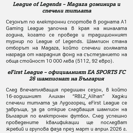
League of Legends – Magaza доминира и
спечели титлата
Сезонът по електронни спортове в родната A1
Gaming League започна в края на миналата
година, когато се проведе и традиционният
турнир по League of Legends. Шампион стана
отборът на Magaza, който спечели голямата
награда от наградния фонд на състезанието на
обща стойност 10 000 лева (5112, 92 евро).
eFirst League – официалният EA SPORTS FC
26 шампионат на България
След впечатляващия предишен сезон, в който
16-годишният Алихан “RBLZ_Alihan” Хаджи
спечели титлата за Лудогорец, eFirst League се
завръща, за да открие следващия шампион на
България по електронен футбол. След успешно
проведените квалификации ще последват
жребий и групова фаза през март и април 2026 г.