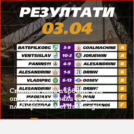
Станаха ясни първите два
отбора, класирали се за
плейофите на eFirst League