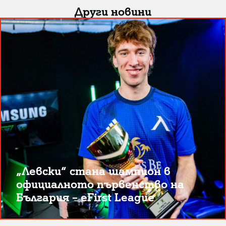
Други новини
„Левски“ стана шампион в
официалното първенство на
България – eFirst League