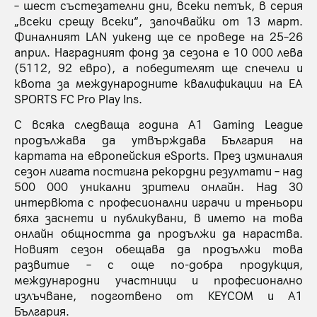
– шест състезателни дни, всеки петък, в серия
„всеки срещу всеки“, започвайки от 13 март.
Финалният LAN уикенд ще се проведе на 25–26
април. Наградният фонд за сезона е 10 000 лева
(5112, 92 евро), а победителят ще спечели и
квота за международните квалификации на EA
SPORTS FC Pro Play Ins.
С всяка следваща година A1 Gaming League
продължава да утвърждава България на
картата на европейския eSports. През изминалия
сезон лигата постигна рекордни резултати – над
500 000 уникални зрители онлайн. Над 30
интервюта с професионални играчи и треньори
бяха заснети и публикувани, в името на това
онлайн общността да продължи да нараства.
Новият сезон обещава да продължи това
развитие – с още по-добра продукция,
международни участници и професионално
излъчване, подготвено от KEYCOM и A1
България.