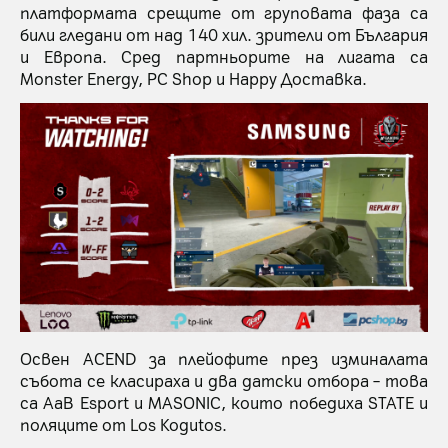
платформата срещите от груповата фаза са
били гледани от над 140 хил. зрители от България
и Европа. Сред партньорите на лигата са
Monster Energy, PC Shop и Happy Доставка.
Освен ACEND за плейофите през изминалата
събота се класираха и два датски отбора – това
са AaB Esport и MASONIC, които победиха SТАТЕ и
поляците от Los Kogutos.