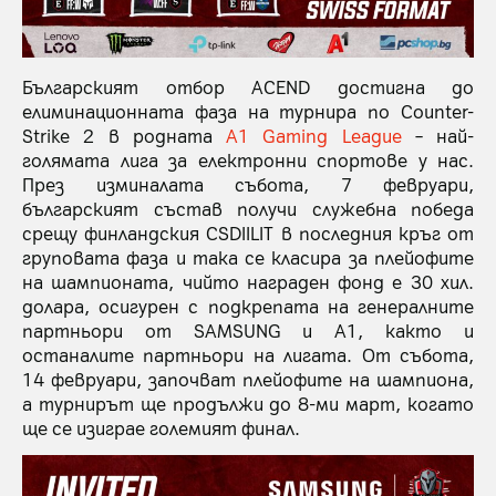
Българският отбор ACEND достигна до
елиминационната фаза на турнира по Counter-
Strike 2 в родната
A1 Gaming League
– най-
голямата лига за електронни спортове у нас.
През изминалата събота, 7 февруари,
българският състав получи служебна победа
срещу финландския CSDIILIT в последния кръг от
груповата фаза и така се класира за плейофите
на шампионата, чийто награден фонд е 30 хил.
долара, осигурен с подкрепата на генералните
партньори от SAMSUNG и A1, както и
останалите партньори на лигата. От събота,
14 февруари, започват плейофите на шампиона,
а турнирът ще продължи до 8-ми март, когато
ще се изиграе големият финал.