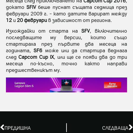
месеца след приключването на
Capcom Cup 2016
,
докато
SFIV
беше пуснат същата седмица през
февруари 2009 г. – като датите варират между
12
и
20 февруари
в зависимост от региона.
Изхождайки от старта на
SFV
, включително
последващите му версии, които също
стартираха през първите два месеца на
годината,
SF6
може или да стартира веднага
след
Capcom Cup IX
, или ще се появи два до три
месеца по-късно, точно както направи
предшественикът му.
ПРЕДИШНА
СЛЕДВАЩА