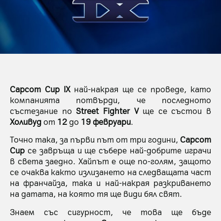
Capcom Cup IX
най-накрая ще се проведе, като
компанията потвърди, че последното
състезание по
Street Fighter V
ще се състои в
Холивуд
от
12
до
19 февруари
.
Точно така, за първи път от три години,
Capcom
Cup
се завръща и ще събере най-добрите играчи
в света заедно. Хайпът е още по-голям, защото
се очаква както излизането на следващата част
на франчайза, така и най-накрая разкриването
на датата, на която тя ще види бял свят.
Знаем със сигурност, че това ще бъде