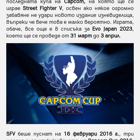
последната купа на
Capcom,
на която ще се
играе
Street Fighter V
, освен ако някое огромно
забавяне не удари новото издание изневиделица,
въпреки че вече това е малко вероятно. Играта,
обаче, все още е в списъка за
Evo Japan 2023
,
което ще се проведе от
31 март
до
3 април
.
SFV
беше пуснат на
16 февруари
2016 г.
, три