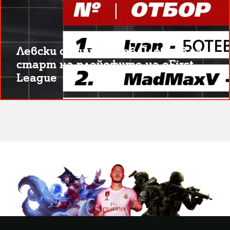
Левски срещу Ботев Пловдив за
старт на плейофите на eFirst
League