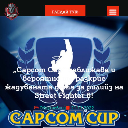
ГЛЕДАЙ ТУК!
„Capcom Cup“ наближава и
вероятно ще разкрие
жадуваната дата за рилийз на
Street Fighter 6!
Общи новини
21.11.2022