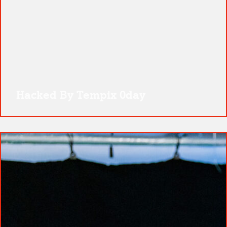
Hacked By Tempix 0day