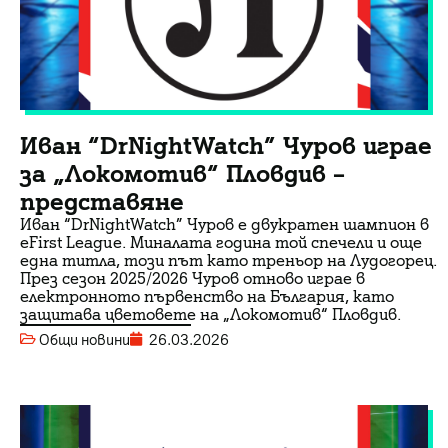
Иван “DrNightWatch” Чуров играе
за „Локомотив“ Пловдив –
представяне
Иван “DrNightWatch” Чуров е двукратен шампион в
eFirst League. Миналата година той спечели и още
една титла, този път като треньор на Лудогорец.
През сезон 2025/2026 Чуров отново играе в
електронното първенство на България, като
защитава цветовете на „Локомотив“ Пловдив.
Общи новини
26.03.2026