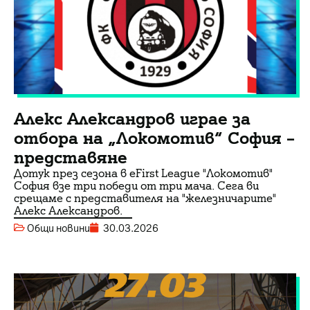
Алекс Александров играе за
отбора на „Локомотив“ София –
представяне
Дотук през сезона в eFirst League "Локомотив"
София взе три победи от три мача. Сега ви
срещаме с представителя на "железничарите"
Алекс Александров.
Общи новини
30.03.2026