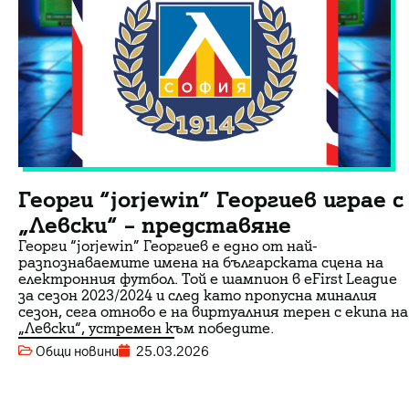
Георги “jorjewin” Георгиев играе с
„Левски“ – представяне
Георги “jorjewin” Георгиев е едно от най-
разпознаваемите имена на българската сцена на
електронния футбол. Той е шампион в eFirst League
за сезон 2023/2024 и след като пропусна миналия
сезон, сега отново е на виртуалния терен с екипа на
„Левски“, устремен към победите.
Общи новини
25.03.2026