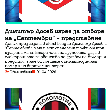
Димитър Досев играе за отбора
на „Септември“ – представяне
Дотук през сезона в eFirst League Димитър Досев и
"Септември" имат шест спечелени точки от три
изиграни мача. Втора част на груповата фаза в
електронното първенство по футбол на България
предстои, а ние ви срещаме с миналогодишния
номер 4 на виртуалния терен.
Общи новини
01.04.2026