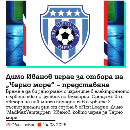
Димо Иванов играе за отбора на
„Черно море“ – представяне
Време е да ви запознаем с играчите в електронното
първенство по футбол на България. Срещаме ви с
автора на най-много попадения в първите 2
състезателни дни от сезона в eFirst League. Димо
"MadMaxVerstappen" Иванов, който играе за Черно
море.
Общи новини
24.03.2026