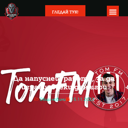
ГЛЕДАЙ ТУК!
Да напуснеш работа, за да
играеш всеки ден игри
Общи новини
15.11.2023