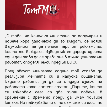
„С това, че каналът ми стана по-популярен и
повече хора започнаха да го гледат, се появи
възможността да печеля пари от рекламите,
които те виждаха. Изведнъж се зароди идеята
един ден това да се превърне в пълноценната ми
работа“, споделя Келси пред Би Би Си.
През август миналата година той успява да
реализира мечтата си и напуска общината,
където работи, за да се отдаде изцяло на
работата като content creator. „Парите, които
си изкарвам сега са два пъти повече, в
сравнение с времето преди да имам YouTube
канала. Но най-хубавото е, че сам съм си шеф, не