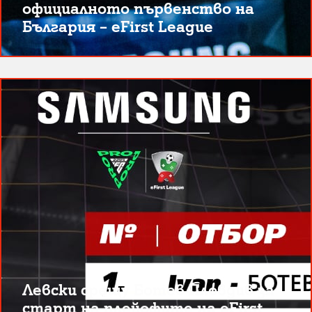
официалното първенство на
България – eFirst League
Левски срещу Ботев Пловдив за
старт на плейофите на eFirst