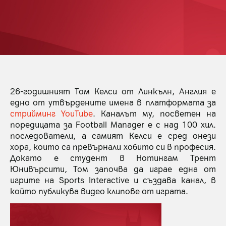
26-годишният Том Келси от Линкълн, Англия е
едно от утвърдените имена в платформата за
стрийминг YouTube
. Каналът му, посветен на
поредицата за Football Manager е с над 100 хил.
последователи, а самият Келси е сред онези
хора, които са превърнали хобито си в професия.
Докато е студент в Нотингам Трент
Юнивърсити, Том започва да играе една от
игрите на Sports Interactive и създава канал, в
който публикува видео клипове от играта.