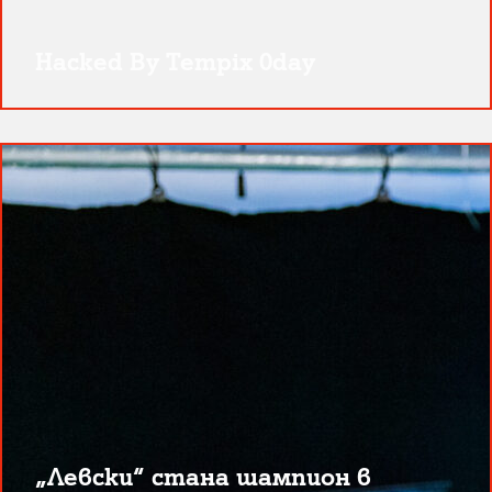
Hacked By Tempix 0day
„Левски“ стана шампион в