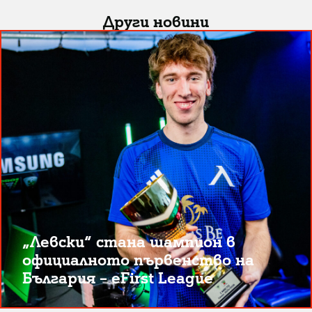
Други новини
„Левски“ стана шампион в
официалното първенство на
България – eFirst League