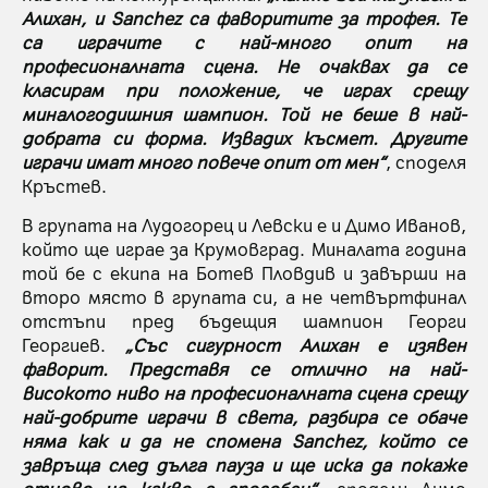
Алихан, и Sanchez са фаворитите за трофея. Те
са играчите с най-много опит на
професионалната сцена. Не очаквах да се
класирам при положение, че играх срещу
миналогодишния шампион. Той не беше в най-
добрата си форма. Извадих късмет. Другите
играчи имат много повече опит от мен“
, споделя
Кръстев.
В групата на Лудогорец и Левски е и Димо Иванов,
който ще играе за Крумовград. Миналата година
той бе с екипа на Ботев Пловдив и завърши на
второ място в групата си, а не четвъртфинал
отстъпи пред бъдещия шампион Георги
Георгиев.
„Със сигурност Алихан е изявен
фаворит. Представя се отлично на най-
високото ниво на професионалната сцена срещу
най-добрите играчи в света, разбира се обаче
няма как и да не спомена Sanchez, който се
завръща след дълга пауза и ще иска да покаже