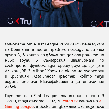
Мачовете от eFirst League 2024-2025 вече чукат
на вратата, а ние отправяме погледите си към
група С, в която са двама от дебютиращите на
ниво групи в българския шампионат по
електронен футбол. Един срещу друг ще излязат
Алихан „RBLZ_Alihan“ Хаджи с екипа на Лудогорец
и Кристиян „Kataluneca“ Кръстев, който тази
година спечели квалификацията за столичния
Левски.
Групите на eFirst League стартират точно в
18:00, тази събота, 1.02, в
Twitch.tv
канала на
A1
Gaming League
, a всеки от двамата състезатели