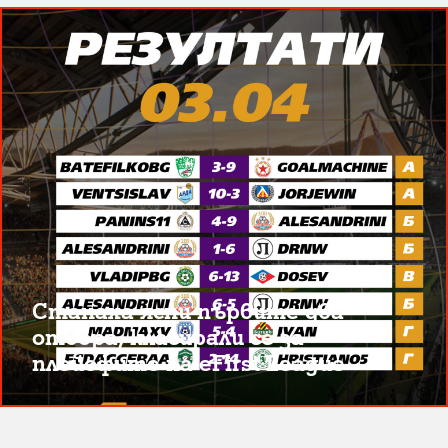
Станаха ясни първите два
отбора, класирали се за
плейофите на eFirst League