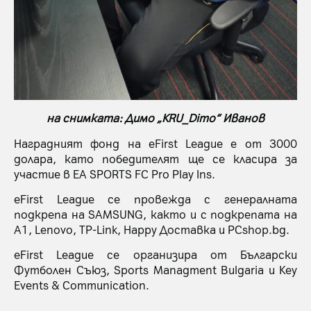
на снимката: Димо „KRU_Dimo“ Иванов
Наградният фонд на eFirst League е от 3000
долара, като победителят ще се класира за
участие в EA SPORTS FC Pro Play Ins.
eFirst League се провежда с генералната
подкрепа на SAMSUNG, както и с подкрепата на
А1, Lenovo, TP-Link, Happy Доставка и PCshop.bg.
eFirst League се организира от Български
Футболен Съюз, Sports Managment Bulgaria и Key
Events & Communication.