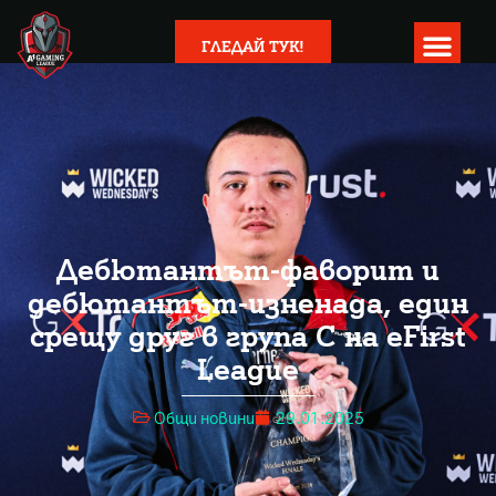
ГЛЕДАЙ ТУК!
Дебютантът-фаворит и
дебютантът-изненада, един
срещу друг в група С на eFirst
League
Общи новини
29.01.2025