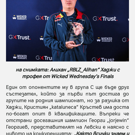
на снимката: Алихан „RBLZ_Alihan“ Хаджи с
трофея от Wicked Wednesday’s Finals
Един от опонентите му в група С ще бъде друг
състезател, който за първи път достига до
групите на родния шампионат, но за разлика от
Хаджи, Кристиян „kataluneca“ Кръстев има доста
по-богат опит в квалификациите. Въпреки че
отстрани досегашния шампион Георги „jorjewin“
Георгиев, представителят на Левски е наясно с
нивото на конкуренцията:
„Както всички знаем и