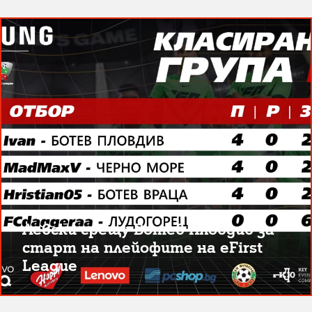
Левски срещу Ботев Пловдив за
старт на плейофите на eFirst
League