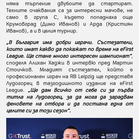
няма търпение двубоите да стартират.
Техните очаквания са за интересни мачове, не
само в група С, където попаднаха още
Крумовград (Димо Иванов) и Арда (Кристиян
Иванов), а и в целия турнир.
„В България има добри играчи. Състезатели,
които имат какво да покажат по време на eFirst
League. Ще стане много интересен шампионат“
,
споделя Алихан Хаджи в интервю пред Мартин
Стоичков. Младият състезател, който е
професионален играч на RB Leipzig ще представя
Лудогорец в тазгодишното издание на eFirst
League.
„Ще дам всичко от себе си за първа
титла на Лудогорец, за да мога да зарадвам
феновете на отбора и да постигна една от
целите си за този сезон“.