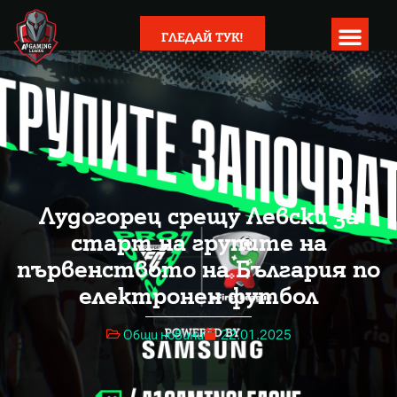
ГЛЕДАЙ ТУК!
Лудогорец срещу Левски за
старт на групите на
първенството на България по
електронен футбол
Общи новини
22.01.2025