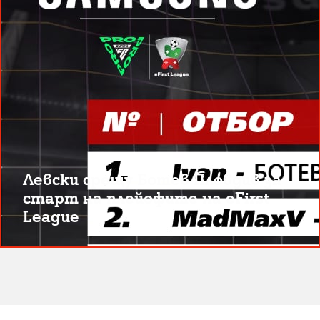
Левски срещу Ботев Пловдив за
старт на плейофите на eFirst
League