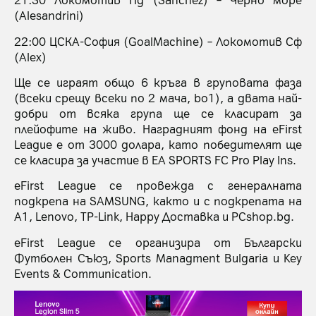
(Alesandrini)
22:00 ЦСКА-София (GoalMachine) – Локомотив Сф
(Alex)
Ще се играят общо 6 кръга в груповата фаза
(всеки срещу всеки по 2 мача, bo1), а двата най-
добри от всяка група ще се класират за
плейофите на живо. Наградният фонд на eFirst
League е от 3000 долара, като победителят ще
се класира за участие в EA SPORTS FC Pro Play Ins.
eFirst League се провежда с генералната
подкрепа на SAMSUNG, както и с подкрепата на
А1, Lenovo, TP-Link, Happy Доставка и PCshop.bg.
eFirst League се организира от Български
Футболен Съюз, Sports Managment Bulgaria и Key
Events & Communication.