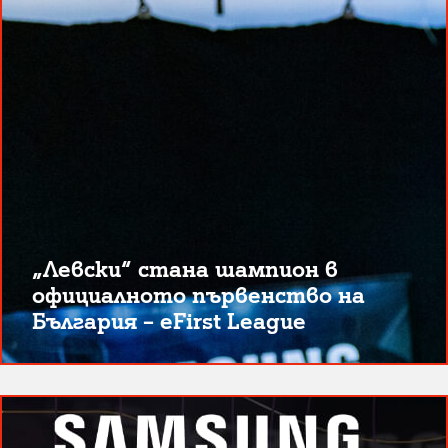
„Левски“ стана шампион в
официалното първенство на
България – eFirst League