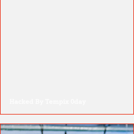
Hacked By Tempix 0day