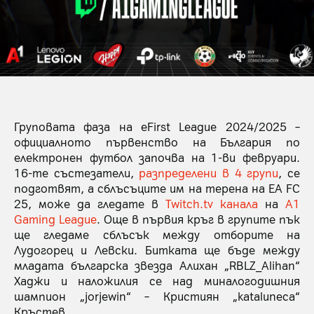
Груповата фаза на eFirst League 2024/2025 –
официалното първенство на България по
електронен футбол започва на 1-ви февруари.
16-те състезатели,
разпределени в 4 групи
, се
подготвят, а сблъсъците им на терена на EA FC
25, може да гледате в
Twitch.tv канала
на
A1
Gaming League
. Още в първия кръг в групите пък
ще гледаме сблъсък между отборите на
Лудогорец и Левски. Битката ще бъде между
младата българска звезда Алихан „RBLZ_Alihan“
Хаджи и наложилия се над миналогодишния
шампион „jorjewin“ – Кристиян „kataluneca“
Кръстев.