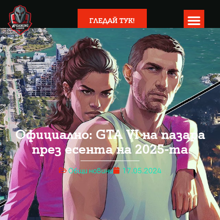
ГЛЕДАЙ ТУК!
Официално: GTA VI на пазара
през есента на 2025-та
Общи новини
17.05.2024