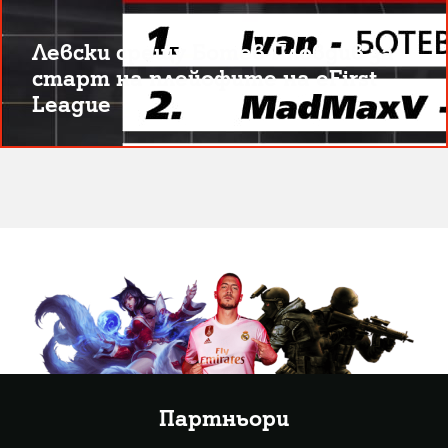
Левски срещу Ботев Пловдив за
старт на плейофите на eFirst
League
Партньори