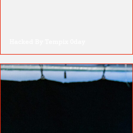
Hacked By Tempix 0day