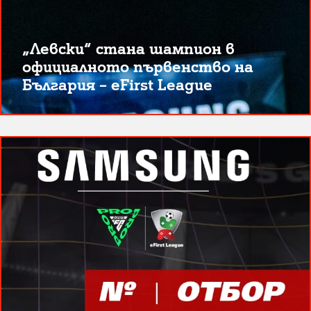
„Левски“ стана шампион в
официалното първенство на
България – eFirst League