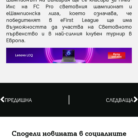
Инс на FC Pro световния шампионат и
еШампионска лига, което означава, че
победителят в eFirst League ще има
възможността да участва на Световното
първенство и в най-силния клубен турнир в
Европа.
ПРЕДИШНА
СЛЕДВАЩА
Сподели новината в социалните