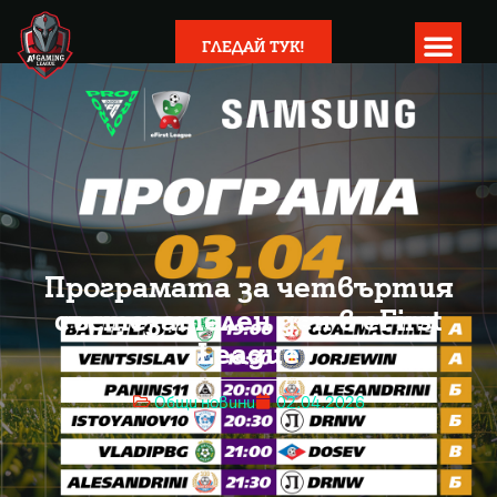
ГЛЕДАЙ ТУК!
Програмата за четвъртия
състезателен ден в eFirst
League
Общи новини
02.04.2026