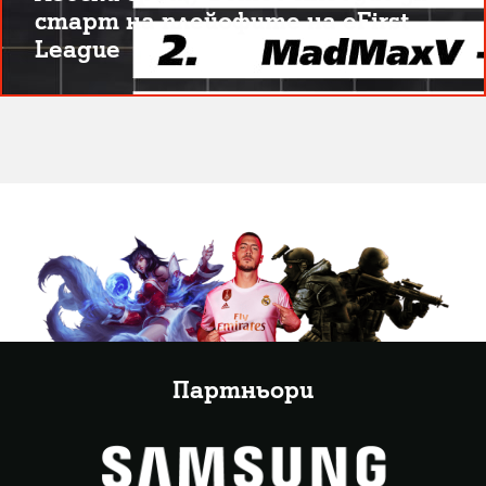
старт на плейофите на eFirst
League
Партньори