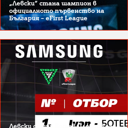
„Левски“ стана шампион в
официалното първенство на
България – eFirst League
Левски срещу Ботев Пловдив за