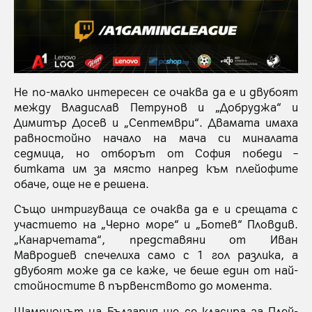
Не по-малко интересен се очаква да е и двубоят
между Владислав Петрунов и „Добруджа“ и
Димитър Досев и „Септември“. Двамата имаха
равностойно начало на мача си миналата
седмица, но отборът от София победи –
битката им за място напред към плейофите
обаче, още не е решена.
Също интригуваща се очаква да е и срещата с
участието на „Черно море“ и „Ботев“ Пловдив.
„Канарчетата“, представяни от Иван
Мавродиев спечелиха само с 1 гол разлика, а
двубоят може да се каже, че беше един от най-
стойностите в първенството до момента.
Шампионът на България ще се класира за Плей-