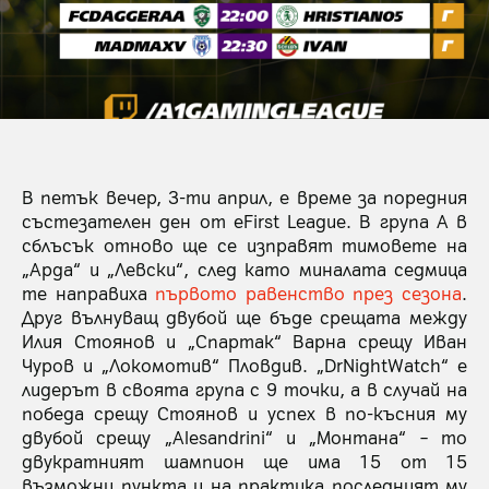
В петък вечер, 3-ти април, е време за поредния
състезателен ден от eFirst League. В група А в
сблъсък отново ще се изправят тимовете на
„Арда“ и „Левски“, след като миналата седмица
те направиха
първото равенство през сезона
.
Друг вълнуващ двубой ще бъде срещата между
Илия Стоянов и „Спартак“ Варна срещу Иван
Чуров и „Локомотив“ Пловдив. „DrNightWatch“ е
лидерът в своята група с 9 точки, а в случай на
победа срещу Стоянов и успех в по-късния му
двубой срещу „Alesandrini“ и „Монтана“ – то
двукратният шампион ще има 15 от 15
възможни пункта и на практика последният му