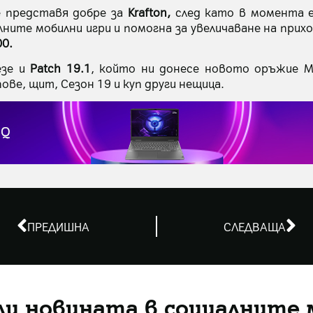
 представя добре за
Krafton,
след като в момента 
лните мобилни игри и помогна за увеличаване на при
00.
езе и
Patch 19.1
, който ни донесе новото оръжие MP9,
ове, щит, Сезон 19 и куп други нещица.
ПРЕДИШНА
СЛЕДВАЩА
ли новината в социалните 