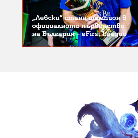
„Левски“ стана шампион в
официалното първенство
на България – eFirst League