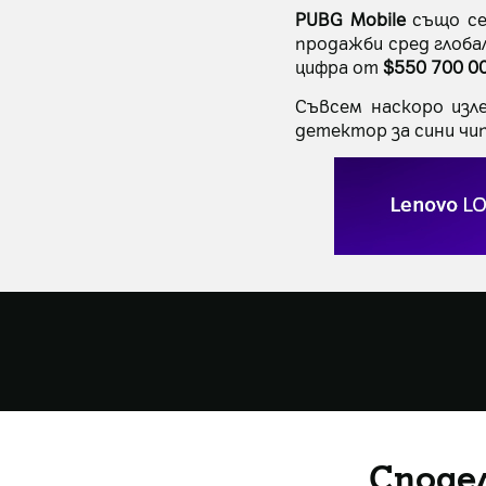
PUBG Mobile
също се
продажби сред глоба
цифра от
$550 700 0
Съвсем наскоро изл
детектор за сини чип
Споде