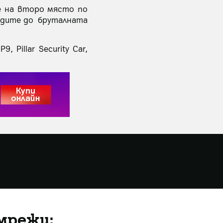
е на второ място по
ходите до бруталната
 Pillar Security Car,
мрежи: