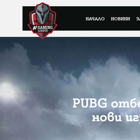
НАЧАЛО
НОВИНИ
З
PUBG отбе
нови и