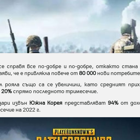
е справя все по-добре и по-добре, откакто стана 
аяви, че е привлякла повече от
80 000
нови потребител
 рояла също са се увеличили, като средният при
т
20%
спрямо последното тримесечие.
зари извън
Южна Корея
представляват
94%
от дох
ечие на 2022 г.