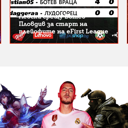
Левски срещу Ботев
Пловдив за старт на
плейофите на eFirst League