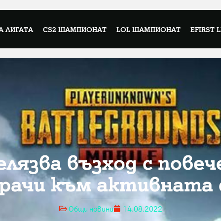
А ЛИГАТА
CS2 ШАМПИОНАТ
LOL ШАМПИОНАТ
EFIRST 
лязва възход с повече
грачи към активната с
Общи новини
14.08.2022