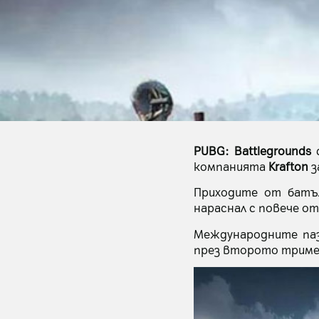
PUBG: Battlegrounds
с
компанията
Krafton
з
Приходите от батъл
нараснал с повече о
Mеждународните па
през второто тримес