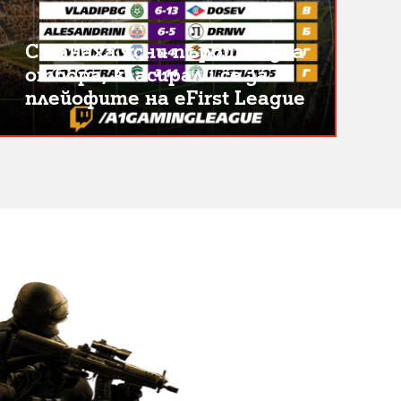
Станаха ясни първите два
отбора, класирали се за
плейофите на eFirst League