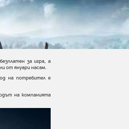
безплатен за игра, а
и от януари насам.
ход на потребител е
одът на компанията