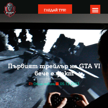
ГЛЕДАЙ ТУК!
Първият трейлър на GTA VI
вече е факт
Общи новини
05.12.2023