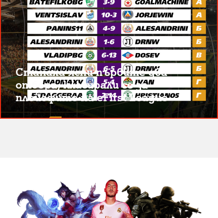
Станаха ясни първите два
отбора, класирали се за
плейофите на eFirst League