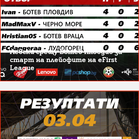
Левски срещу Ботев Пловдив за
старт на плейофите на eFirst
League