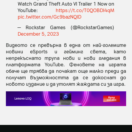
Watch Grand Theft Auto VI Trailer 1 Now on
YouTube:
https://t.co/T0QOBDI4qM
pic.twitter.com/Gc9bazNQID
— Rockstar Games (@RockstarGames)
December 5, 2023
Видеото се превърна в една от най-големите
новини eSports и гейминг света, като
непрекъснато трупа нови и нови гледания в
платформата YouTube. Феновете на играта
обаче ще трябва да почакат още малко преди да
получат възможността да се докоснат до
новото издание и да утолят жаждата си за игра.