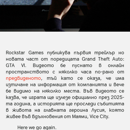
Rockstar Games публикува първия трейлър но
новата част от поредицата Grand Theft Auto:
GTA VI. Видеото бе пуснато в онлайн
пространството с няколко часа по-рано от
предвиденото
, тъй като се оказа, че има
изтичане на информация от компанията и вече
бе видимо на няколко места. Във видеото се
казва, че играта ще излезе официално през 2025-
та година, а историята ще проследи събитията
в живота на главната героина Лусия, която
живее във вдъхновения от Маями, Vice City.
Here we go again.