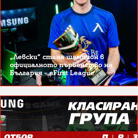
„Левски“ стана шампион в
официалното първенство на
България – eFirst League