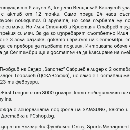
итуацията в група А, където Венцислав Караусов заг
с актив от 12 точки. Само преди 24 часа със
гурен победител в групата, но сега първата му поз
-те си мача, Но Илия Стоянов и Кристиян Ставрев таз
прекия си мач. За да го изпреварят съответно Илия
оне 3 гола разлика, докато играчът на Септември с
 да се пребори за първата позиция. Интригата обаче
да за Септември ще е достатъчна за класиране на пле
Пловдив на Сезер „Sanchez“ Сабриев е лидер с 2 остав
ладен Георгиев (ЦСКА-София), но само с 1 оставащ мач
а 23-ти февруари.
First League е от 3000 долара, като победителят ще 
y Ins.
овежда с генералната подкрепа на SAMSUNG, както и
y Доставка и PCshop.bg.
низира от Български Футболен Съюз, Sports Managment B