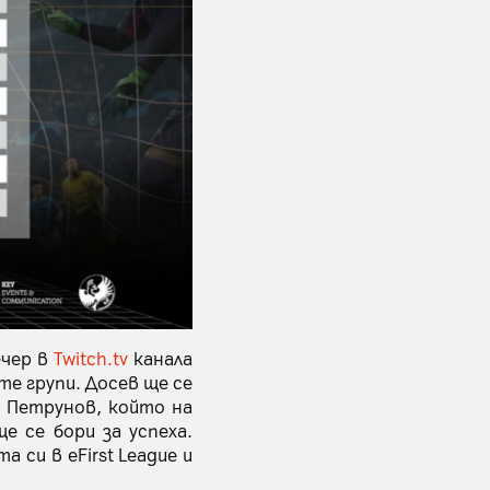
ечер в
Twitch.tv
канала
е групи. Досев ще се
и Петрунов, който на
е се бори за успеха.
 си в eFirst League и