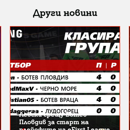
Други новини
Левски срещу Ботев
Пловдив за старт на
плейофите на eFirst League