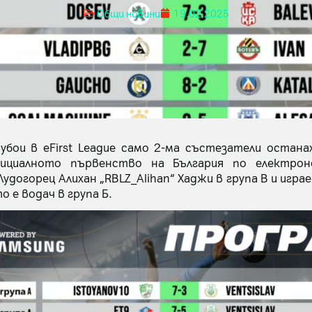
Общи новини
19.02.2025
убои в eFirst League само 2-ма състезатели остана
ициалното първенство на България по електрон
догорец Алихан „RBLZ_Alihan“ Хаджи в група В и игр
 е водач в група Б.