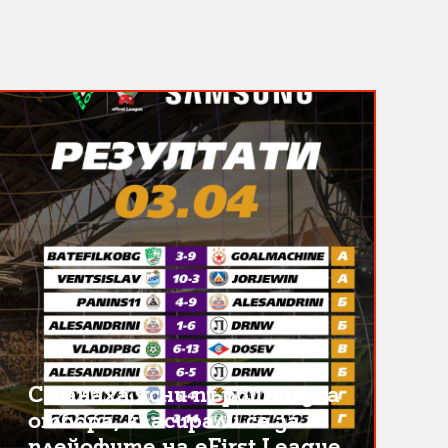
Станаха ясни първите два
отбора, класирали се за
плейофите на eFirst League