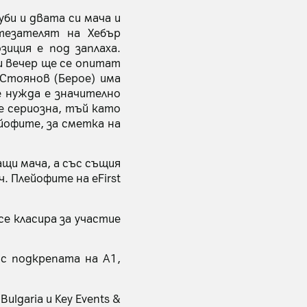
уби и двата си мача и
тезателят на Хебър
иция е под заплаха.
и вечер ще се опитат
 Стоянов (Берое) има
е нужда е значително
 е сериозна, тъй като
йофите, за сметка на
ащи мача, а със същия
. Плейофите на eFirst
се класира за участие
 с подкрепата на А1,
ulgaria и Key Events &