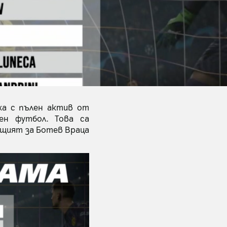
ха с пълен актив от
ен футбол. Това са
аещият за Ботев Враца