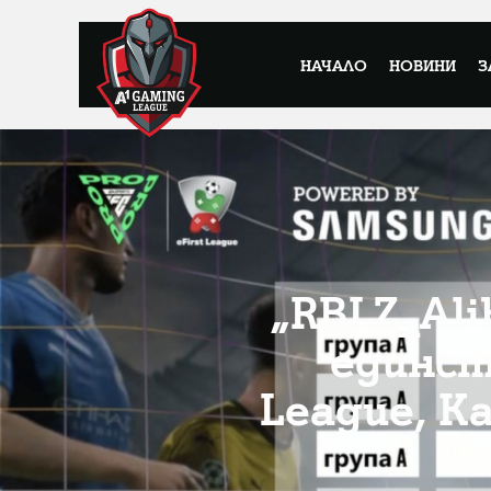
НАЧАЛО
НОВИНИ
З
„RBLZ_Al
единст
League, К