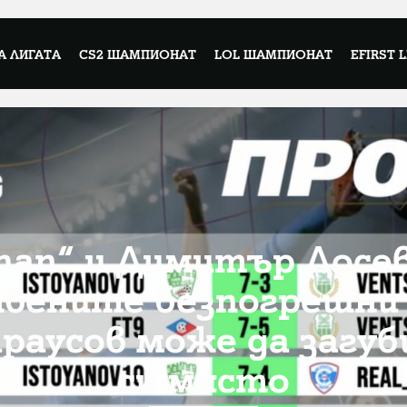
А ЛИГАТА
CS2 ШАМПИОНАТ
LOL ШАМПИОНАТ
EFIRST 
ihan“ и Димитър Досе
вените безпогрешни в
араусов може да загу
си място