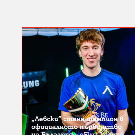
„Левски“ стана шампион в
официалното първенство
на България – eFirst League