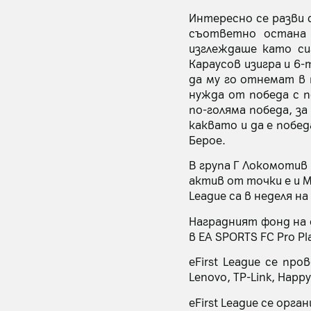
Интересно се разви с
съответно остана 
изглеждаше като си
Караусов изигра и 6
да му го отнемат в 
нужда от победа с п
по-голяма победа, за
каквато и да е побе
Берое.
В група Г Локомотив 
актив от точки е и М
League са в неделя н
Наградният фонд на e
в EA SPORTS FC Pro Pla
eFirst League се пр
Lenovo, TP-Link, Happ
eFirst League се орга