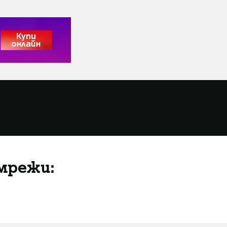
мрежи: