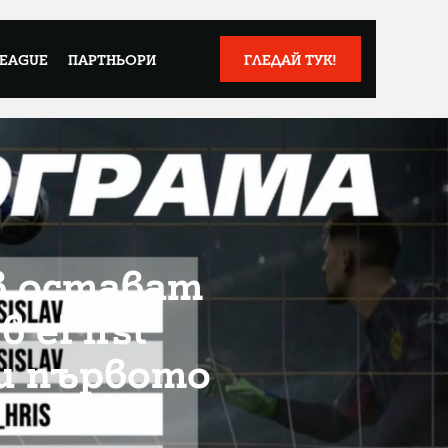
LEAGUE
ПАРТНЬОРИ
ГЛЕДАЙ ТУК!
в остават
 eFirst
би първото