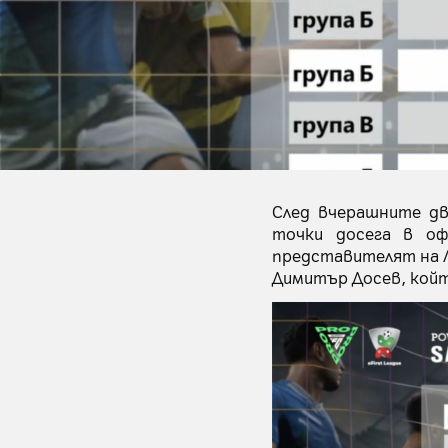
След вчерашните дв
точки досега в оф
представителят на Лу
Димитър Досев, който