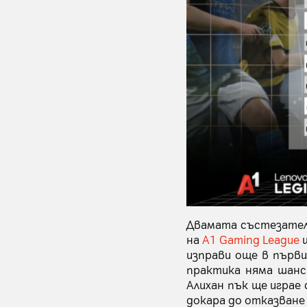
Двамата състезатели
на
A1 Gaming League
щ
изправи още в първи
практика няма шанс 
Алихан пък ще играе 
докара до отказване