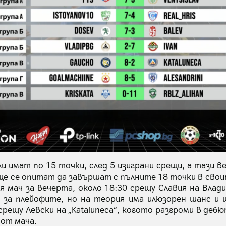
 имат по 15 точки, след 5 изиграни срещи, а тази в
е се опитат да завършат с пълните 18 точки в своит
я мач за вечерта, около 18:30 срещу Славия на Влад
за плейофите, но на теория има илюзорен шанс и щ
срещу Левски на „Kataluneca“, когото разгроми в дебюта
 от мача.