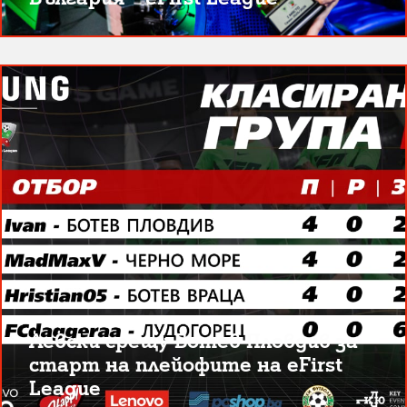
Левски срещу Ботев Пловдив за
старт на плейофите на eFirst
League