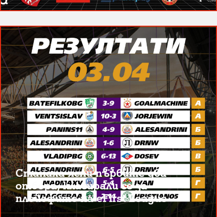
Станаха ясни първите два
отбора, класирали се за
плейофите на eFirst League