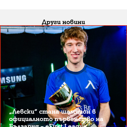
Други новини
„Левски“ стана шампион в
официалното първенство на
България – eFirst League