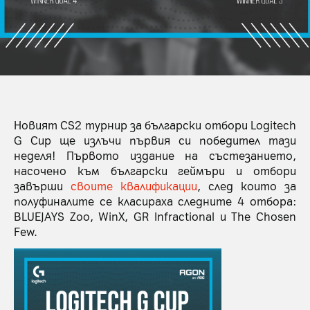
Новият CS2 турнир за български отбори Logitech
G Cup ще излъчи първия си победител тази
неделя! Първото издание на състезанието,
насочено към български геймъри и отбори
завърши
своите квалификации
, след които за
полуфиналите се класираха следните 4 отбора:
BLUEJAYS Zoo, WinX, GR Infractional и The Chosen
Few.