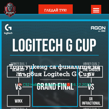
ГЛЕДАЙ ТУК!
Този уикенд са финалите на
първия Logitech G Cup
CS2 Новини
,
Общи новини
16.12.2023