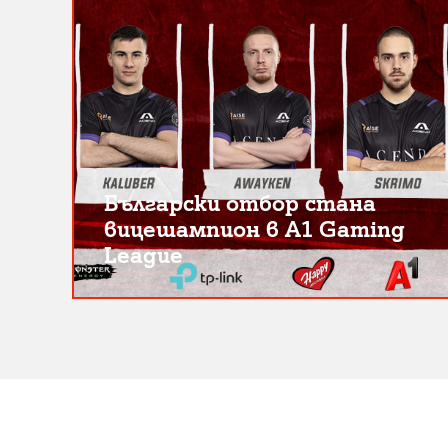
Български отбор стана
вицешампион в A1 Gaming
League