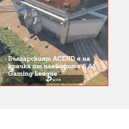
Българският ACEND е на
крачка от плейофите в A1
Gaming League