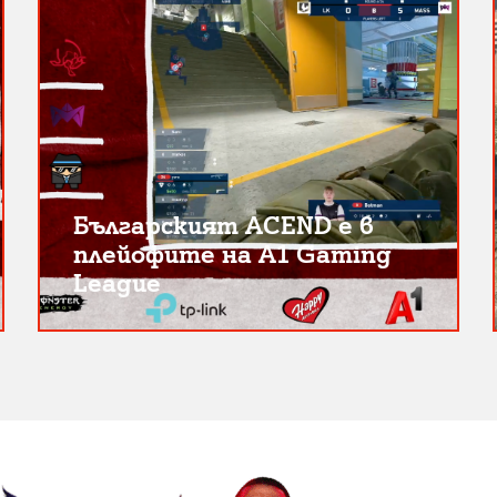
Българският ACEND е в
плейофите на A1 Gaming
League