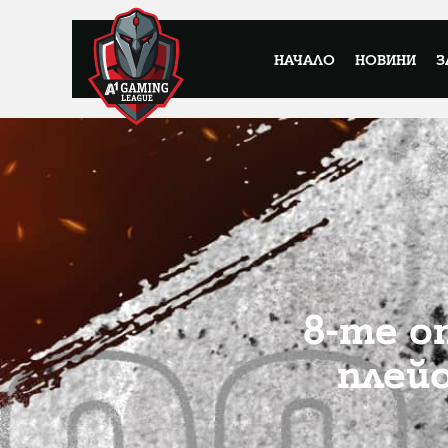
НАЧАЛО
НОВИНИ
З
8-те о
плей