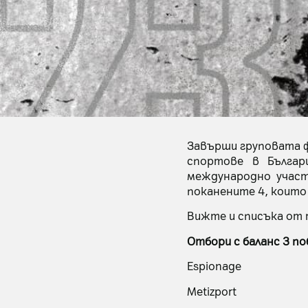
Завърши груповата фа
спортове в Българ
международно участ
поканените 4, които
Вижте и списъка от т
Отбори с баланс 3 поб
Espionage
Metizport