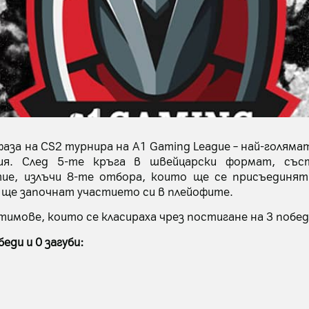
за на CS2 турнира на A1 Gaming League – най-голяма
ия. След 5-те кръга в швейцарски формат, със
ие, излъчи 8-те отбора, които ще се присъединя
 ще започнат участието си в плейофите.
имове, които се класираха чрез постигане на 3 побед
еди и 0 загуби: