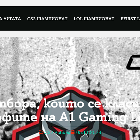
А ЛИГАТА
CS2 ШАМПИОНАТ
LOL ШАМПИОНАТ
EFIRST 
тбора, които се класи
офите на A1 Gaming L
CS2 Новини
05.11.2023