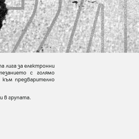
та лига за електронни
тезанието с голямо
т към предварително
и в групата.