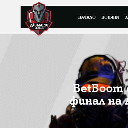
НАЧАЛО
НОВИНИ
З
BetBoom 
финал на 