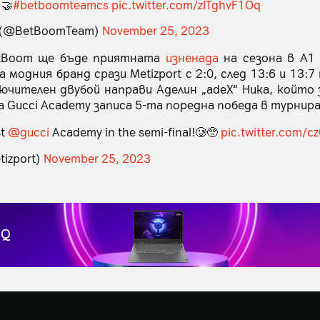
🤝
#betboomteamcs
pic.twitter.com/zITghvF1Oq
 (@BetBoomTeam)
November 25, 2023
tBoom ще бъде приятната
изненада
на сезона в A1 
модния бранд срази Metizport с 2:0, след 13:6 и 13:7 н
ючителен двубой направи Аделин „adeX“ Ника, който 
а Gucci Academy записа 5-та поредна победа в турнира
st
@gucci
Academy in the semi-final!🥲🥺
pic.twitter.com/
tizport)
November 25, 2023