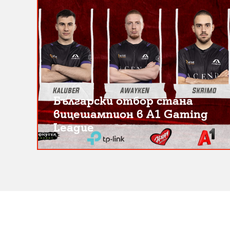
Български отбор стана
вицешампион в A1 Gaming
League