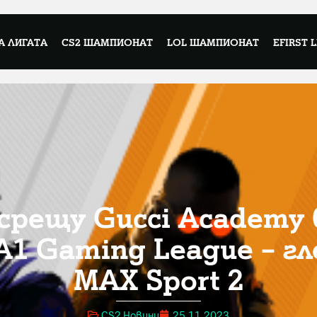
А ЛИГАТА
CS2 ШАМПИОНАТ
LOL ШАМПИОНАТ
EFIRST 
срещу Gucci Academy 
A1 Gaming League – г
MAX Sport 2
CS2 Новини
25.11.2023