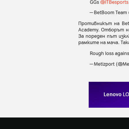
GGs
@ITBesports
— BetBoom Team
Противникът на Be
Academy. Отборът на 
За пореден път изкл
рамките на мача. Так
Rough loss again
— Metizport (@Me