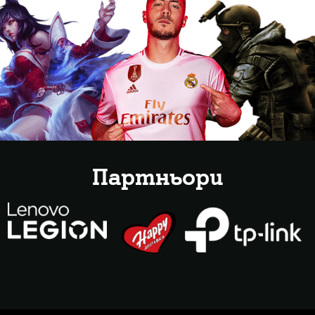
Партньори