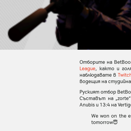
Отборите на BetBoo
League
, както и го
наблюдавате в
Twitc
водещия на студийн
Руският отбор BetBoo
Съставът на „zorte
Anubis и 13:4 на Vertig
We won on the en
tomorrow😇