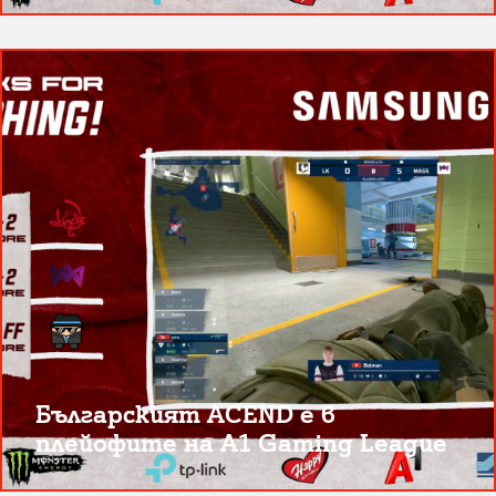
Българският ACEND е в
плейофите на A1 Gaming League