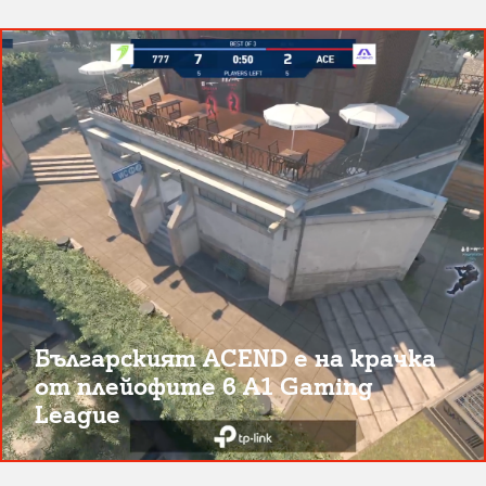
Българският ACEND е на крачка
от плейофите в A1 Gaming
League