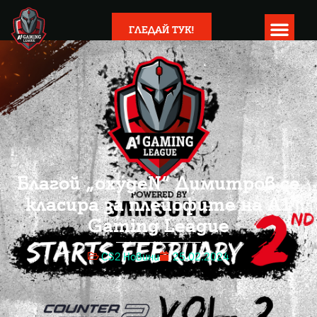
ГЛЕДАЙ ТУК!
Благой „oxygeN“ Димитров се
класира за плейофите на A1
Gaming League
CS2 Новини
25.02.2024