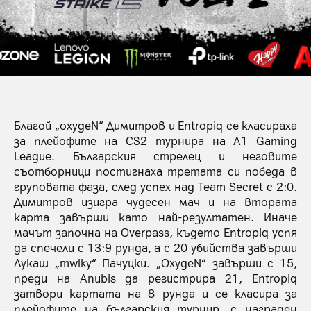
Благой „oxygeN“ Димитров и Entropiq се класираха
за плейофите на CS2 турнира на A1 Gaming
League. Българския стрелец и неговите
съотборници постигнаха третата си победа в
груповата фаза, след успех над Team Secret с 2:0.
Димитров изигра чудесен мач и на втората
карта завърши като най-резултатен. Иначе
мачът започна на Overpass, където Entropiq успя
да спечели с 13:9 рунда, а с 20 убийства завърши
Лукаш „mwlky“ Пачуцки. „OxygeN“ завърши с 15,
преди на Anubis да регистрира 21, Entropiq
затвори картата на 8 рунда и се класира за
плейофите на българския турнир, с награден