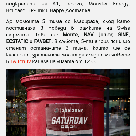
подкрепата на A1, Lenovo, Monster Energy,
Hellcase, TP-Link и Happy Доставка.
До момента 5 тима се класираха, след като
постигнаха 3 победи в рамките на Swiss
формата. Това са:
Monte, NAVI Junior, 9INE,
ECSTATIC и FAVBET
. В събота, 5-ти април ясни ще
станат останалите 3 тима, които ще се
класират, зрителите могат да гледат мачовете
в
Twitch.tv
канала на лигата от 12:00.