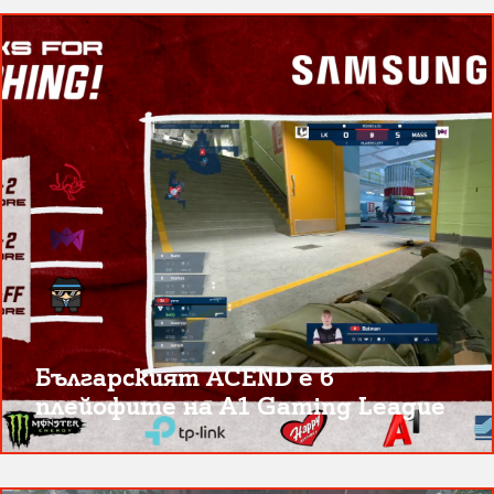
Българският ACEND е в
плейофите на A1 Gaming League