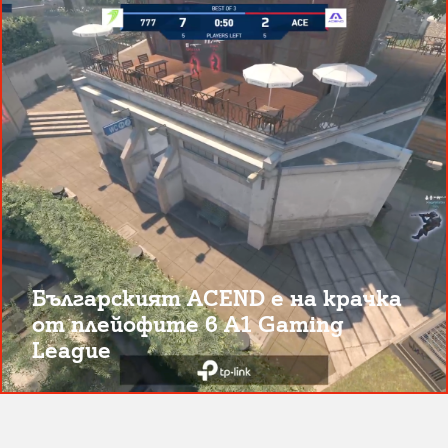
Българският ACEND е на крачка
от плейофите в A1 Gaming
League