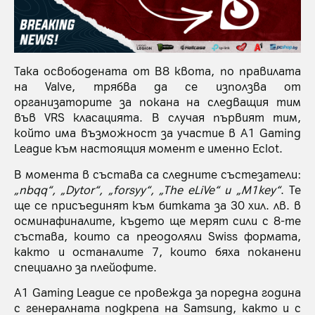
Така освободената от B8 квота, по правилата
на Valve, трябва да се използва от
организаторите за покана на следващия тим
във VRS класацията. В случая първият тим,
който има възможност за участие в A1 Gaming
League към настоящия момент е именно Eclot.
В момента в състава са следните състезатели:
„nbqq“, „Dytor“, „forsyy“, „The eLiVe“ и „M1key“
. Te
ще се присъединят към битката за 30 хил. лв. в
осминафиналите, където ще мерят сили с 8-те
състава, които са преодоляли Swiss формата,
както и останалите 7, които бяха поканени
специално за плейофите.
А1 Gaming League се провежда за поредна година
с генералната подкрепа на Samsung, както и с