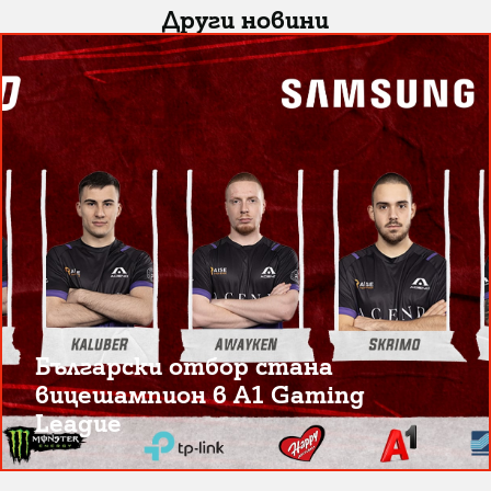
Други новини
Български отбор стана
вицешампион в A1 Gaming
League