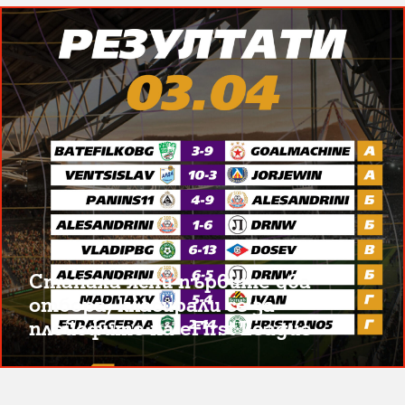
Станаха ясни първите два
отбора, класирали се за
плейофите на eFirst League