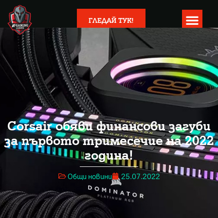
ГЛЕДАЙ ТУК!
Corsair обяви финансови загуби
за първото тримесечие на 2022
година!
Общи новини
25.07.2022