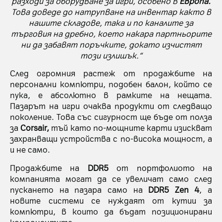
разходи за оборудване за игри, особено в
Европа.
Това доведе до натрупване на инвентар както в
нашите складове, така и по каналите за
търговия на дребно, което накара партньорите
ни да забавят поръчките, докато изчистят
този излишък.“
След огромния растеж от продажбите на
персонални компютри, подобен балон, който се
пука, е абсолютно в рамките на нещата.
Пазарът на игри очаква продукти от следващо
поколение. Това със сигурност ще бъде от полза
за
Corsair,
тъй като по-мощните карти изискват
захранващи устройства с по-висока мощност, а
и не само.
Продажбите на
DDR5
от портфолиото на
компанията могат да се увеличат само след
пускането на пазара само на
DDR5 Zen 4
, а
новите системи се нуждаят от кутии за
компютри, в които да бъдат позиционирани
компонентите.