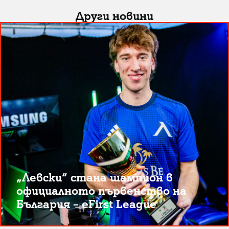
Други новини
„Левски“ стана шампион в
официалното първенство на
България – eFirst League