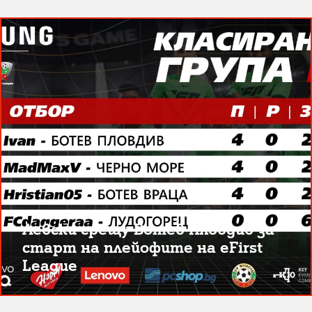
Левски срещу Ботев Пловдив за
старт на плейофите на eFirst
League