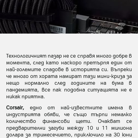
Технологичният пазар не се справя много добре в
момента, след като наскоро претърпя един от
най-големите спадове в историята си. Въпреки
че много от хората намират тази мини-криза за
нещо нормално след годините на бума в
пандемията, все пак подобна ситуацията не е
никак приятна.
Corsair,
едно от най-известните имена в
индустрията обяви, че също търпи немалко
количество финансови щети. Очакват се
предварителни загуби между 10 и 11 милиона
долара за тримесечието, приключило на 30 юни