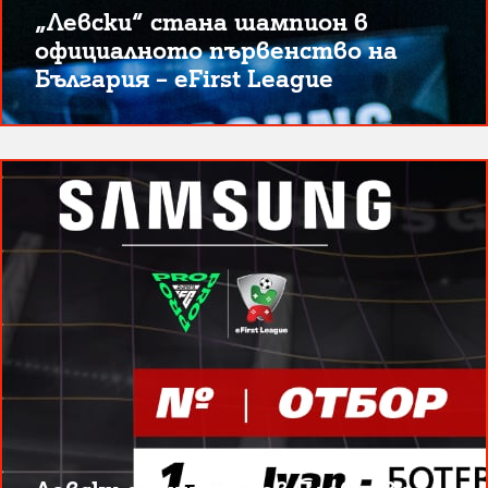
„Левски“ стана шампион в
официалното първенство на
България – eFirst League