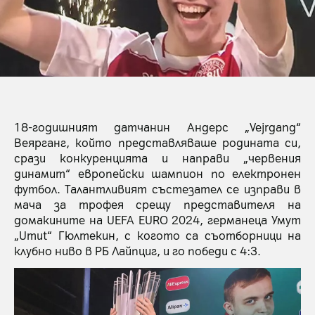
18-годишният датчанин Андерс „Vejrgang“
Веярганг, който представляваше родината си,
срази конкуренцията и направи „червения
динамит“ европейски шампион по електронен
футбол. Талантливият състезател се изправи в
мача за трофея срещу представителя на
домакините на UEFA EURO 2024, германеца Умут
„Umut“ Гюлтекин, с когото са съотборници на
клубно ниво в РБ Лайпциг, и го победи с 4:3.