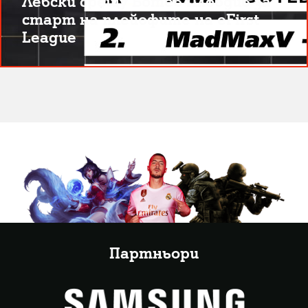
Левски срещу Ботев Пловдив за
старт на плейофите на eFirst
League
Партньори