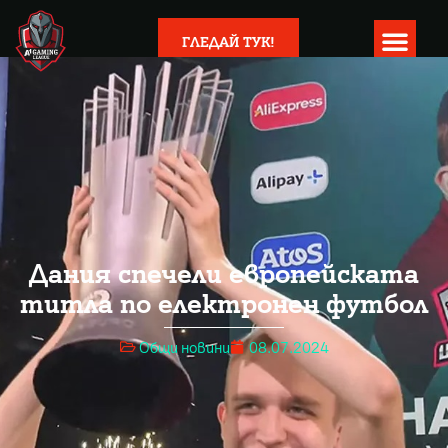
ГЛЕДАЙ ТУК!
Дания спечели европейската
титла по електронен футбол
Общи новини
08.07.2024