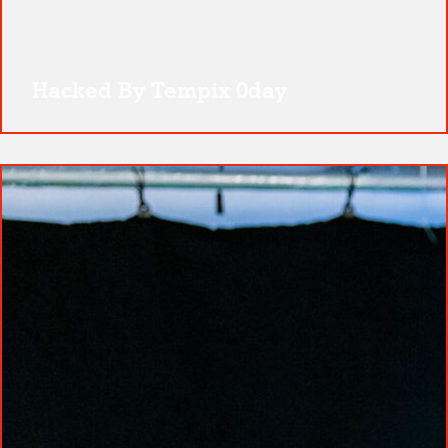
Hacked By Tempix 0day