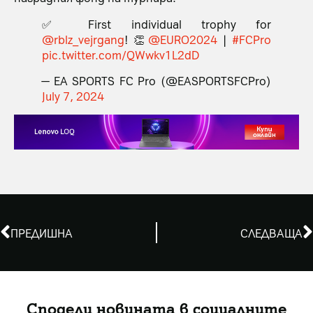
✅ First individual trophy for
@rblz_vejrgang
! 👏
@EURO2024
|
#FCPro
pic.twitter.com/QWwkv1L2dD
— EA SPORTS FC Pro (@EASPORTSFCPro)
July 7, 2024
ПРЕДИШНА
СЛЕДВАЩА
Сподели новината в социалните