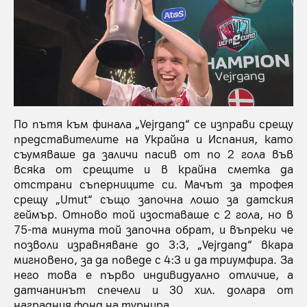
По пътя към финала „Vejrgang“ се изправи срещу
представителите на Украйна и Испания, като
съумяваше да заличи пасив от по 2 гола във
всяка от срещите и в крайна сметка да
отстрани съперниците си. Мачът за трофея
срещу „Umut“ също започна лошо за датския
геймър. Отново той изоставаше с 2 гола, но в
75-та минута той започна обрат, и въпреки че
позволи изравняване до 3:3, „Vejrgang“ вкара
мигновено, за да поведе с 4:3 и да триумфира. За
него това е първо индивидуално отличие, а
датчанинът спечели и 30 хил. долара от
наградния фонд на турнира.