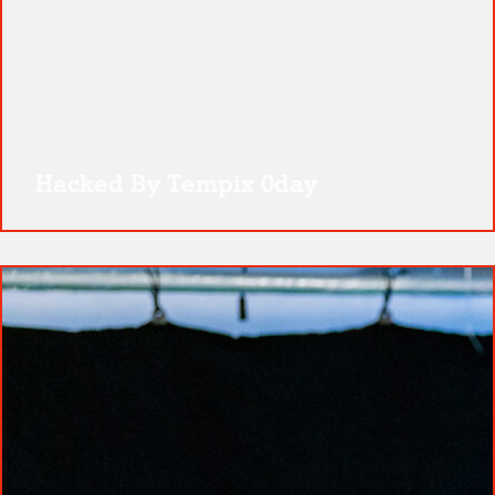
Hacked By Tempix 0day