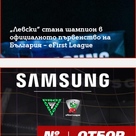
„Левски“ стана шампион в
официалното първенство на
България – eFirst League