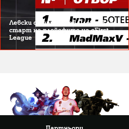
Левски срещу Ботев Пловдив за
старт на плейофите на eFirst
League
Партньори