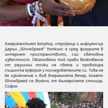
Американският ютубър, стриймър и инфлуенсър
Дарън „IShowSpeed“ Уоткинс е сред фигурите в
интернет пространството, със световна
известност. Обикновено той прави включвания
от различни точки на света и провокира
същинска еуфория у последователите си. Това не
бе изключение и във вчерашната вечер, когато
IShowSpeed се включи от българската столица,
София.