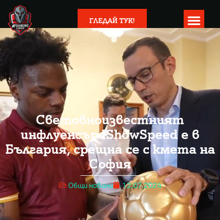
ГЛЕДАЙ ТУК!
Световноизвестният
инфлуенсър IShowSpeed е в
България, срещна се с кмета на
София
Общи новини
12.07.2024