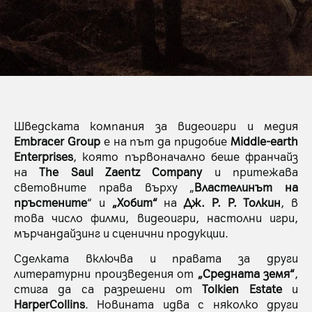
Шведската компания за видеоигри и медия
Embracer Group
е на път да придобие
Middle-earth
Enterprises
, която първоначално беше франчайз
на
The Saul Zaentz Company
и притежава
световните права върху „
Властелинът на
пръстените
“ и
„Хобит“
на
Дж. Р. Р. Толкин
, в
това число филми, видеоигри, настолни игри,
мърчандайзинг и сценични продукции.
Сделката включва и правата за други
литературни произведения от
„Средната земя“
,
стига да са разрешени от
Tolkien Estate
и
HarperCollins
. Новината идва с няколко други