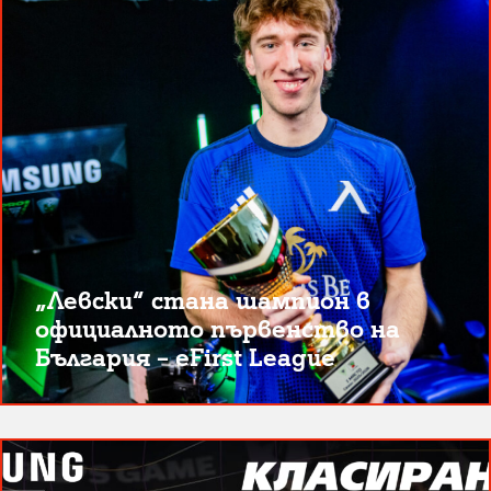
„Левски“ стана шампион в
официалното първенство на
България – eFirst League