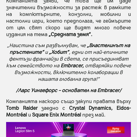
Компанията заяви, че това ще им даде
значителни възможности за растеж в рамките
на компютърните, конзолни, мобилни и
настолни игри, което предполага, че геймърите
от цял ​​свят скоро ще видят много повече
издания на тема
„Средната земя“.
„Наистина съм развълнуван, че
„Властелинът на
пръстените“
и
„Хобит“
, едни от най-епичните
фентъзи франчайзи в света, се присъединяват
към семейството на
Embracer,
отваряйки повече
възможности, включително колаборации в
нашата глобална група!“
/Ларс Уингефорс – основател на Embracer/
Компанията наскоро също закупи правата върху
Tomb Raider
заедно с
Crystal Dynamics, Eidos-
Montréal
и
Square Enix Montréal
през май.