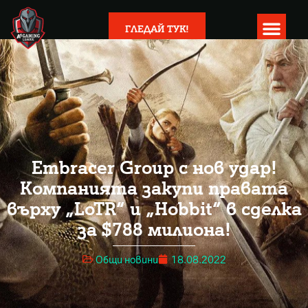
ГЛЕДАЙ ТУК!
Embracer Group с нов удар!
Компанията закупи правата
върху „LoTR“ и „Hobbit“ в сделка
за $788 милиона!
Общи новини
18.08.2022