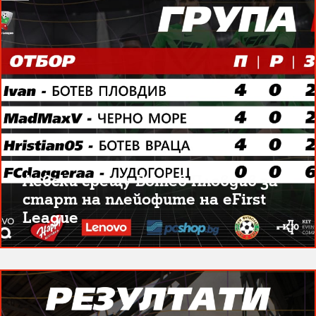
Левски срещу Ботев Пловдив за
старт на плейофите на eFirst
League