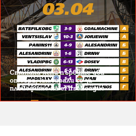
Станаха ясни първите два
отбора, класирали се за
плейофите на eFirst League