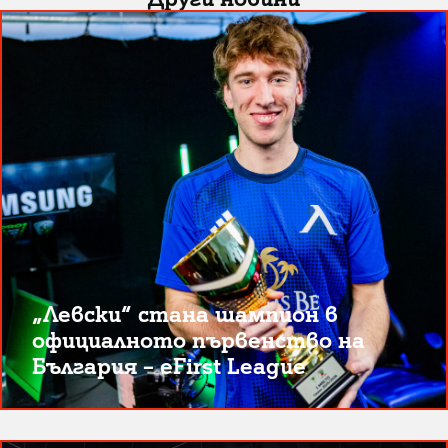
„Левски“ стана шампион в
официалното първенство на
България – eFirst League