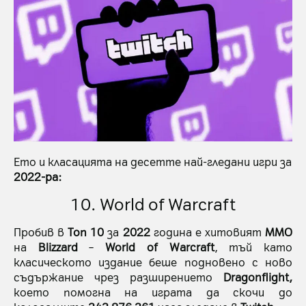
Ето и класацията на десетте най-гледани игри за
2022-ра:
10. World of Warcraft
Пробив в
Топ 10
за
2022
година е хитовият
MMO
на
Blizzard
–
World of Warcraft
, тъй като
класическото издание беше подновено с ново
съдържание чрез разширението
Dragonflight,
което помогна на играта да скочи до