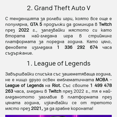
2. Grand Theft Auto V
С тенденцията за ролеви игри, която все още е
популярна,
GTA 5
продължи да доминира в
Twitch
през
2022
г., запазвайки мястото си като
втората най-гледана игра в стрийминг
платформата за поредна година. Като цяло,
феновете изгледаха
1 336 292 674
часа
съдържание.
1. League of Legends
Завършвайки списъка със зашеметяваща година,
не е нищо друго освен емблематичната
MOBA
–
League of Legends
на
Riot.
Със своите
1 499 478
263
часа, гледани в
Twitch
през 2022 г., тя е най-
гледанотото заглавие в платформата през
цялата година, изкачвайки се от третото
място през
2021,
за да грабне короната!