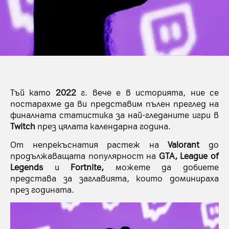
Тъй като
2022
г. вече е в историята, ние се
постарахме да ви представим пълен преглед на
финалната статистика за най-гледаните игри в
Twitch
през цялата календарна година.
От непрекъснатия растеж на
Valorant
до
продължаващата популярност на
GTA, League of
Legends
и
Fortnite,
можете да добиете
представа за заглавията, които доминираха
през годината.