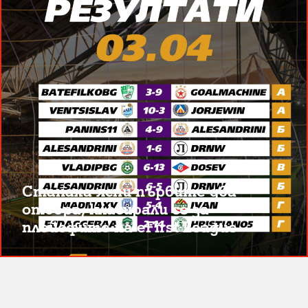
Станаха ясни първите два
отбора, класирали се за
плейофите на eFirst League