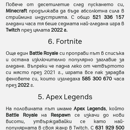
Повече от десетилетие след пускането си,
Minecraft
продължава да бъде абсолютна сила в
стрийминг индустрията. С общо
521 336 157
гледани часа тя беше седмата най-гледана игра в
Twitch
през цялата
2022 г.
6. Fortnite
Още един
Battle Royale
си проправи път в списъка
и остана изключително популярно заглавие за
гледане. Въпреки че падна леко от четвъртото
си място през 2021 г., играта все пак зарадва
феновете си, които изгледаха
585 300 670
часа
през
2022
г.
5. Apex Legends
На половината път имаме
Apex Legends
, който
Battle Royale
на
Respawn
се изкачи до нови
висоти, утвърждавайки се като най-
популярната в своя жанр в Twitch. С
631 929 500