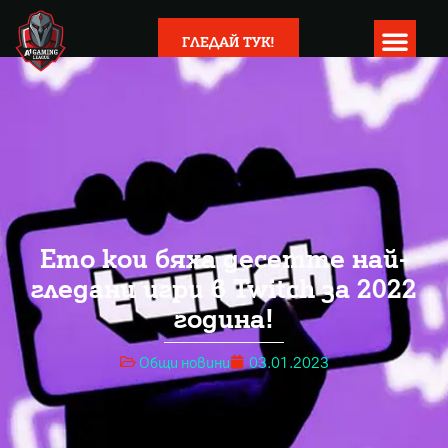
ГЛЕДАЙ ТУК!
Ето кои бяха десетте най-
гледани игри в Twitch за 2022
година!
Общи новини
03.01.2023