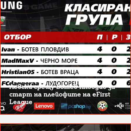
Левски срещу Ботев Пловдив за
старт на плейофите на eFirst
League