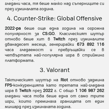
гледани часа, тя беше малко над съперниците си
през изминалата година.
4. Counter-Strike: Global Offensive
2022-ра
беше още една година на огромна
популярност за
CS:GO
. Класическият шутър
отново беше хит в
Twitch
през изминалите
дванадесет месеца, генерирайки
673 892 116
часа гледаемост и превръщайки се в
четвъртата най-популярна игра в стрийминг
платформата.
3. Valorant
Тактическият шуутър на
Riot
отново задмина
FPS-
конкуренцията като третата най-гледана
игра в
Twitch
през
2022
г. С общо
1 106 987 262
гледани часа това беше една от само трите
игри, които преминаха границата от един
милиард през изминалата година.