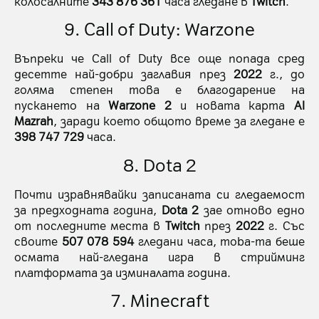
колосалните
343 876 361
часа гледане в
Twitch
.
9. Call of Duty: Warzone
Въпреки че Call of Duty все още попада сред
десетте най-добри заглавия през
2022
г., до
голяма степен това е благодарение на
пускането на
Warzone 2
и новата карта
Al
Mazrah
, заради което общото време за гледане е
398 747 729
часа.
8. Dota 2
Почти изравнявайки записаната си гледаемост
за предходната година,
Dota 2
зае отново едно
от последните места в
Twitch
през
2022
г. Със
своите
507 078 594
гледани часа, moba-та беше
осмата най-гледана игра в стрийминг
платформата за изминалата година.
7. Minecraft