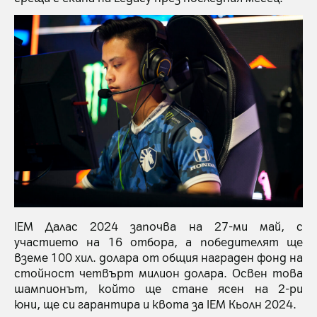
IEM Далас 2024 започва на 27-ми май, с
участието на 16 отбора, а победителят ще
вземе 100 хил. долара от общия награден фонд на
стойност четвърт милион долара. Освен това
шампионът, който ще стане ясен на 2-ри
юни, ще си гарантира и квота за IEM Кьолн 2024.