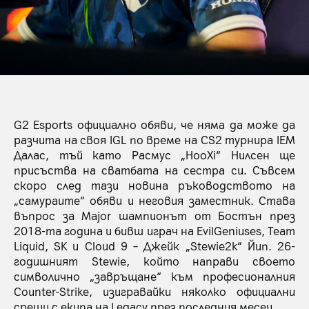
G2 Esports официално обяви, че няма да може да
разчита на своя IGL по време на CS2 турнира IEM
Далас, тъй като Расмус „HooXi“ Нилсен ще
присъства на сватбата на сестра си. Съвсем
скоро след тази новина ръководството на
„самураите“ обяви и неговия заместник. Става
въпрос за Major шампионът от Бостън през
2018-та година и бивш играч на EvilGeniuses, Team
Liquid, SK и Cloud 9 – Джейк „Stewie2k“ Йип. 26-
годишният Stewie, който направи своето
символично „завръщане“ към професионалния
Counter-Strike, изигравайки няколко официални
срещи с екипа на Legacy през последния месец.