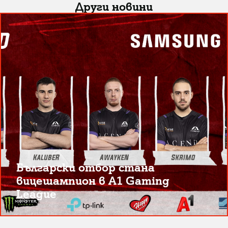
Други новини
Български отбор стана
вицешампион в A1 Gaming
League