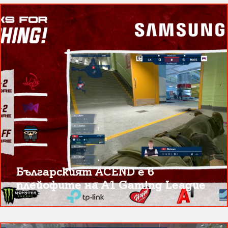
Българският ACEND е в
плейофите на A1 Gaming League