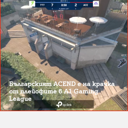
Българският ACEND е на крачка
от плейофите в A1 Gaming
League