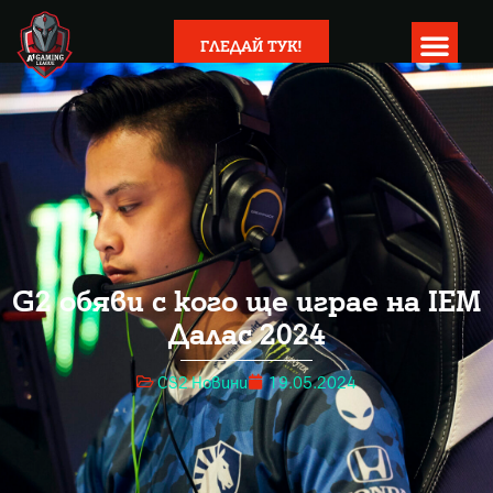
ГЛЕДАЙ ТУК!
G2 обяви с кого ще играе на IEM
Далас 2024
CS2 Новини
19.05.2024