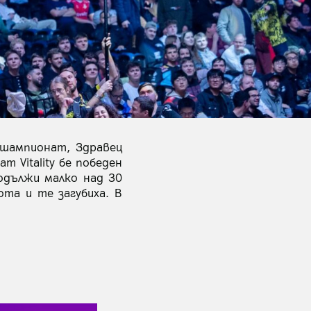
 шампионат, Здравец
m Vitality бе победен
одължи малко над 30
та и те загубиха. В