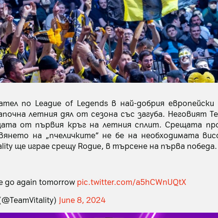
ател по League of Legends в най-добрия европейски
започна летния дял от сезона със загуба. Неговият Tea
ата от първия кръг на летния сплит. Срещата пр
вянето на „пчеличките“ не бе на необходимата висо
ality ще играе срещу Rogue, в търсене на първа победа.
 go again tomorrow
pic.twitter.com/a5hCWnUQtX
 (@TeamVitality)
June 8, 2024