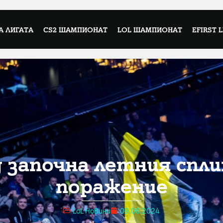
А ЛИГАТА
CS2 ШАМПИОНАТ
LOL ШАМПИОНАТ
EFIRST 
g започна летния спли
поражение
LoL Новини
09.06.2024