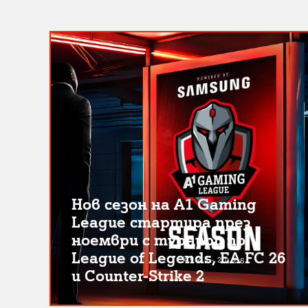
Нов сезон на A1 Gaming
League стартира през
ноември с турнири по
League of Legends, EA FC 26
и Counter-Strike 2