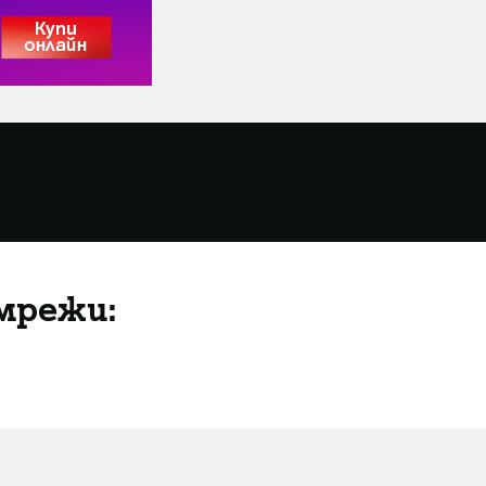
мрежи: