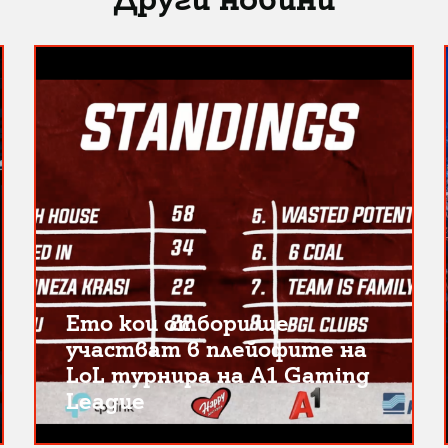
Ето кои отбори ще
участват в плейофите на
LoL турнира на A1 Gaming
League