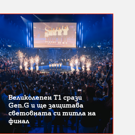
Великолепен T1 срази
Gen.G и ще защитава
световната си титла на
финал