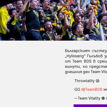
Българският състез
„Hylissang“ Гълъбов 
от Team BDS в срещ
минути, но предста
днешния ден Team Vit
Throwtality 😪
GG
@TeamBDS
we
— Team Vitality 