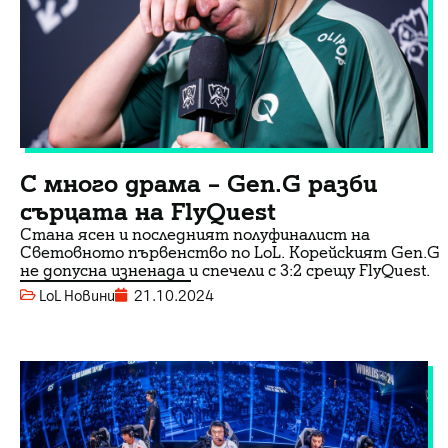
С много драма – Gen.G разби
сърцата на FlyQuest
Стана ясен и последният полуфиналист на
Световното първенство по LoL. Корейският Gen.G
не допусна изненада и спечели с 3:2 срещу FlyQuest.
LoL Новини
21.10.2024