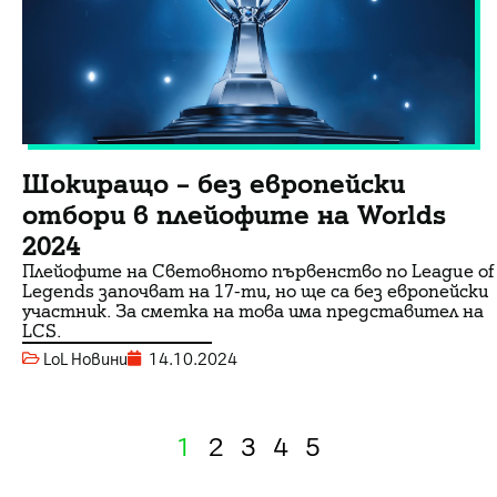
Шокиращо – без европейски
отбори в плейофите на Worlds
2024
Плейофите на Световното първенство по League of
Legends започват на 17-ти, но ще са без европейски
участник. За сметка на това има представител на
LCS.
LoL Новини
14.10.2024
1
2
3
4
5