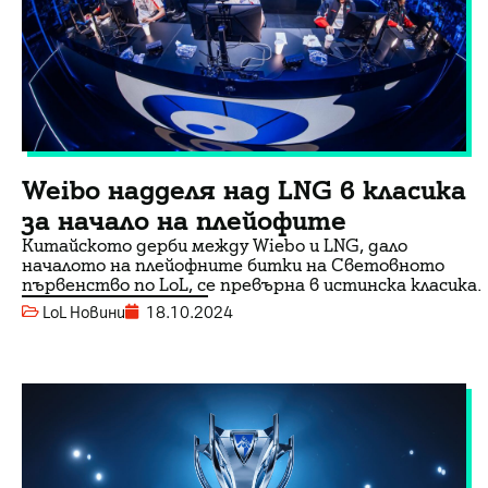
Weibo надделя над LNG в класика
за начало на плейофите
Китайското дерби между Wiebo и LNG, дало
началото на плейофните битки на Световното
първенство по LoL, се превърна в истинска класика.
LoL Новини
18.10.2024