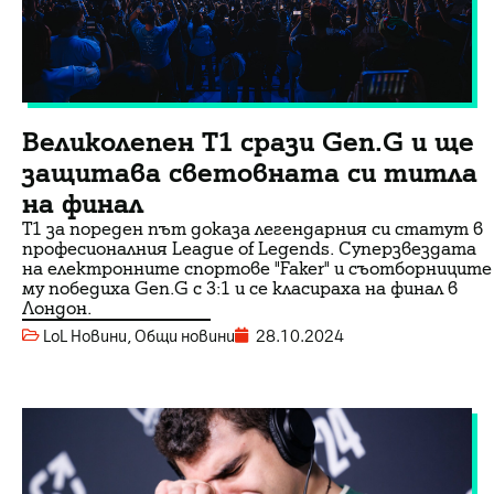
Великолепен T1 срази Gen.G и ще
защитава световната си титла
на финал
T1 за пореден път доказа легендарния си статут в
професионалния League of Legends. Суперзвездата
на електронните спортове "Faker" и съотборниците
му победиха Gen.G с 3:1 и се класираха на финал в
Лондон.
LoL Новини
,
Общи новини
28.10.2024