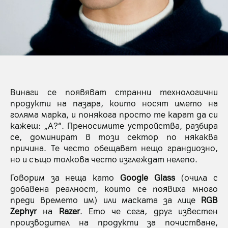
Винаги се появяват странни технологични
продукти на пазара, които носят името на
голяма марка, и понякога просто те карат да си
кажеш: „А?“. Преносимите устройства, разбира
се, доминират в този сектор по някаква
причина. Те често обещават нещо грандиозно,
но и също толкова често изглеждат нелепо.
Говорим за неща като
Google Glass
(очила с
добавена реалност, които се появиха много
преди времето им) или маската за лице
RGB
Zephyr
на
Razer
. Ето че сега, друг известен
производител на продукти за почистване,