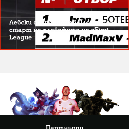
Левски срещу Ботев Пловдив за
старт на плейофите на eFirst
League
Партньори