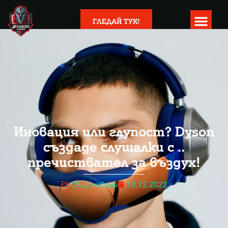
ГЛЕДАЙ ТУК!
Иновация или глупост? Dyson
създаде слушалки с ..
пречиствател за въздух!
Общи новини
10.12.2022