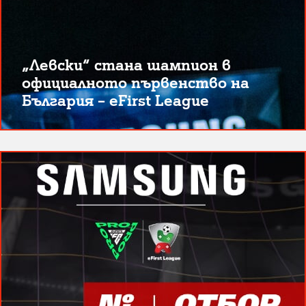
„Левски“ стана шампион в
официалното първенство на
България – eFirst League