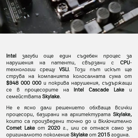
Intel
загуби още един съдебен процес за
нарушения на патенти, свързани с
CPU
-
технологии срещу
VSLI
. Този път искът ще
струва на компанията колосалната сума от
$948 000 000
и покрива нарушения, съдържащи
се в процесорите на
Intel Cascade Lake
и
семействата
Skylake
.
Не е ясно дали решението обхваща всички
процесори, базирани на архитектурата
Skylake,
които са произведени точно до и включително
Comet Lake
от
2020
г., или се отнася само за
оригиналното поколение
Skylake
от
2015
година.