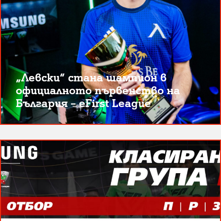
„Левски“ стана шампион в
официалното първенство на
България – eFirst League