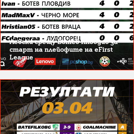
Левски срещу Ботев Пловдив за
старт на плейофите на eFirst
League