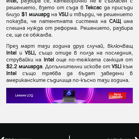
Intel,
разбира се, категорично не е съгласен с
решението, взето от съда в
Тексас
да присъди
близо
$1 милиард
на
VSLI
и твърди, че решението
показва, че патентната система на
САЩ
има
спешна нужда от реформа. Решението, разбира
се, ще се обжалва.
През март тази година друг случай, включващ
Intel
и
VSLI,
също отиде в полза на последния,
струвайки на
Intel
още по-тежката санкция от
$2.2 милиарда
. Допълнителни искове от
VSLI
към
Intel
също трябва да бъдат заведени в
американските съдилища по-късно тази година.