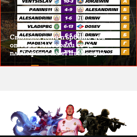
Станаха ясни първите два
отбора, класирали се за
плейофите на eFirst League