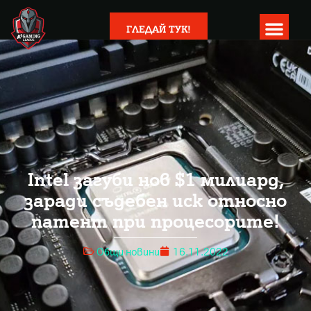
ГЛЕДАЙ ТУК!
Intel загуби нов $1 милиард,
заради съдебен иск относно
патент при процесорите!
Общи новини
16.11.2022