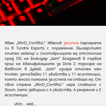
Иван „MinD_ContRoL“ Иванов
започна
кариерата
си в Tundra Esports с поражение. Българският
опитен геймър и съотобрниците му отстъпиха
пред OG на Божидар „bzm“ Богданов в първия
кръг на квалификациите за Dota 2 турнира на
BetBoom в Дубай. „bzm“ изигра отличен мач
Invoker, записвайки 11 убийства и 11 асистенции,
което много помогна за успеха на отбора му. От
своя страна „MinD_ContRoL“ игра стабилно с
Doom, като завърши с 4 убийства, 4 умирания и 2
асистенции.
uhm… well…