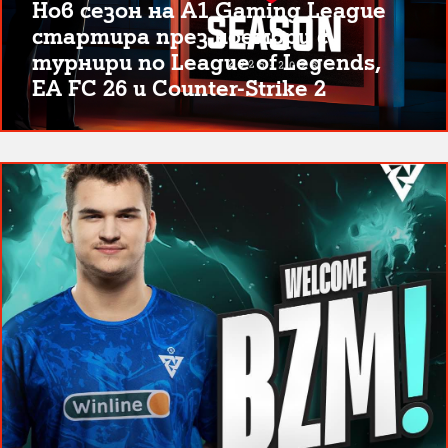
Нов сезон на A1 Gaming League
стартира през ноември с
турнири по League of Legends,
EA FC 26 и Counter-Strike 2