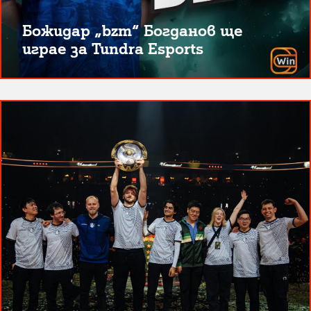
Божидар „bzm“ Богданов ще
играе за Tundra Esports