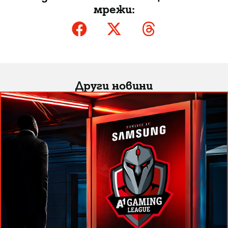
мрежи:
Други новини