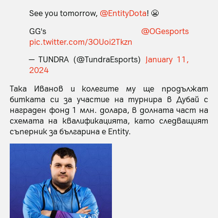
See you tomorrow,
@EntityDota
! 😬
GG's
@OGesports
pic.twitter.com/3OUoi2Tkzn
— TUNDRA (@TundraEsports)
January 11,
2024
Така Иванов и колегите му ще продължат
битката си за участие на турнира в Дубай с
награден фонд 1 млн. долара, в долната част на
схемата на квалификацията, като следващият
съперник за българина е Entity.