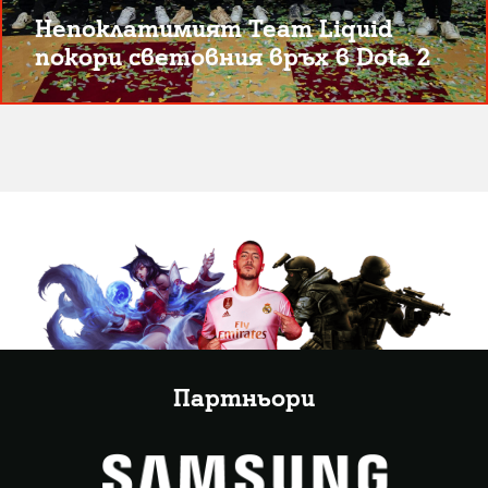
Непоклатимият Team Liquid
покори световния връх в Dota 2
Партньори