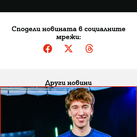
Сподели новината в социалните
мрежи:
Други новини