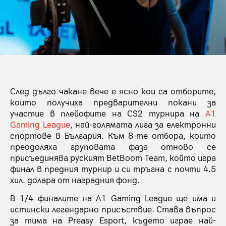
След дълго чакане вече е ясно кои са отборите,
които получиха предварителни покани за
участие в плейофите на CS2 турнира на
A1
Gaming League
, най-голямата лига за електронни
спортове в България. Към 8-те отбора, които
преодоляха груповата фаза отново се
присъединява руският BetBoom Team, който игра
финал в предния турнир и си тръгна с почти 4.5
хил. долара от наградния фонд.
В 1/4 финалите на A1 Gaming League ще има и
истински легендарно присъствие. Става въпрос
за тима на Preasy Esport, където играе най-