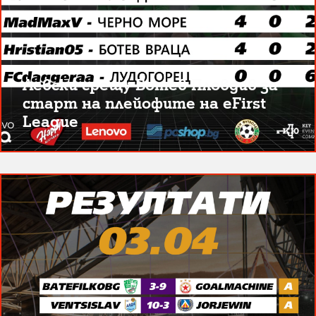
Левски срещу Ботев Пловдив за
старт на плейофите на eFirst
League