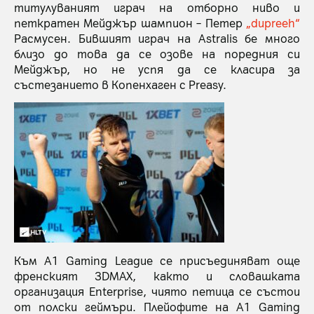
титулуваният играч на отборно ниво и
петкратен Мейджър шампион – Петер
„dupreeh“
Расмусен. Бившият играч на Astralis бе много
близо до това да се озове на поредния си
Мейджър, но не успя да се класира за
състезанието в Копенхаген с Preasy.
Към A1 Gaming League се присъединяват още
френският 3DMAX, както и словашката
организация Enterprise, чиято петица се състои
от полски геймъри. Плейофите на A1 Gaming