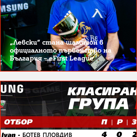
„Левски“ стана шампион в
официалното първенство на
България – eFirst League