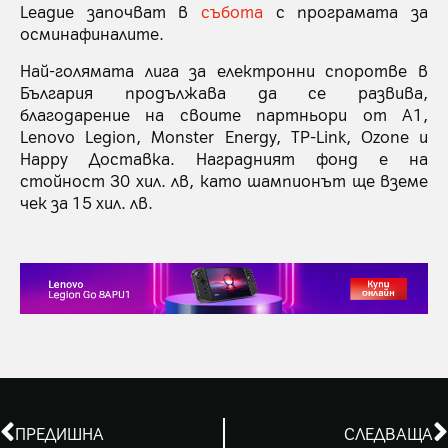
League започват в
събота
с програмата за
осминафиналите.
Най-голямата лига за електронни споротве в
България продължава да се развива,
благодарение на своите партньори от A1,
Lenovo Legion, Monster Energy, TP-Link, Ozone и
Happy Доставка. Наградният фонд е на
стойност 30 хил. лв, като шампионът ще вземе
чек за 15 хил. лв.
ПРЕДИШНА
СЛЕДВАЩА