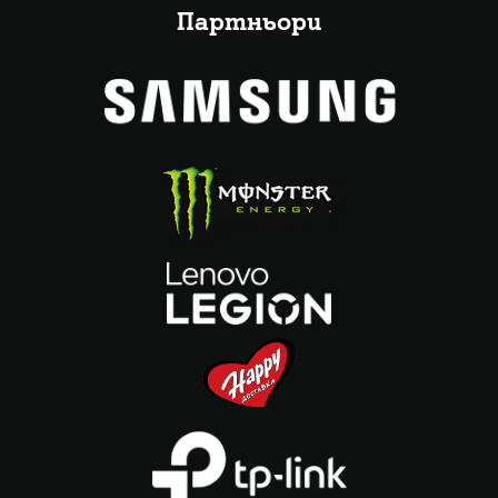
Партньори