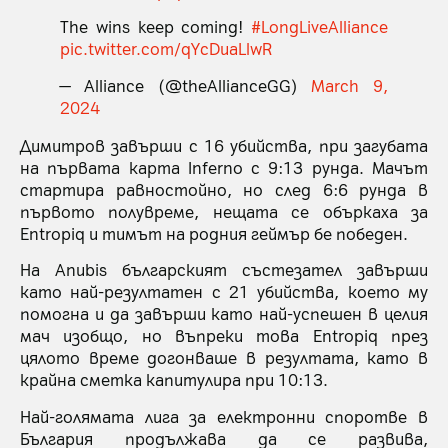
The wins keep coming!
#LongLiveAlliance
pic.twitter.com/qYcDuaLlwR
— Alliance (@theAllianceGG)
March 9,
2024
Димитров завърши с 16 убийства, при загубата
на първата карта Inferno с 9:13 рунда. Мачът
стартира равностойно, но след 6:6 рунда в
първото полувреме, нещата се объркаха за
Entropiq и тимът на родния геймър бе победен.
На Anubis българският състезател завърши
като най-резултатен с 21 убийства, което му
помогна и да завърши като най-успешен в целия
мач изобщо, но въпреки това Entropiq през
цялото време догонваше в резултата, като в
крайна сметка капитулира при 10:13.
Най-голямата лига за електронни споротве в
България продължава да се развива,