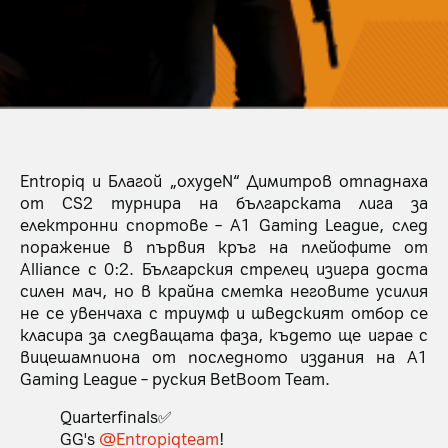
Entropiq и Благой „oxygeN“ Димитров отпаднаха
от CS2 турнира на българската лига за
електронни спортове – A1 Gaming League, след
поражение в първия кръг на плейофите от
Alliance с 0:2. Българския стрелец изигра доста
силен мач, но в крайна сметка неговите усилия
не се увенчаха с триумф и шведският отбор се
класира за следващата фаза, където ще играе с
вицешампиона от последното издания на A1
Gaming League – руския BetBoom Team.
Quarterfinals✅
GG's
@Entropiqteam
!