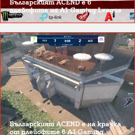
Българският ACEND е в
плейофите на A1 Gaming League
Българският ACEND е на крачка
от плейофите в A1 Gaming