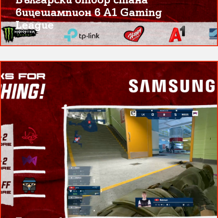
вицешампион в A1 Gaming
League