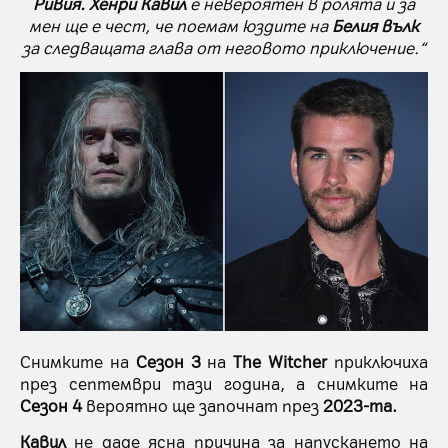
Ривия.
Хенри Кавил
е невероятен в ролята и за
мен ще е чест, че поемам юздите на
Белия вълк
за следващата глава от неговото приключение.“
Снимките на
Сезон 3
на
The Witcher
приключиха
през септември тази година, а снимките на
Сезон 4
вероятно ще започнат през
2023-та.
Кавил
не даде ясна причина за напускането на