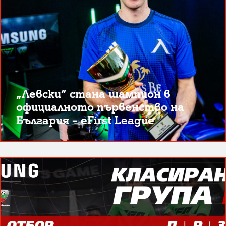
„Левски“ стана шампион в
официалното първенство на
България – eFirst League