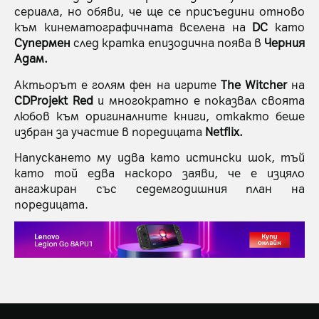
сериала, но обяви, че ще се присъедини отново
към кинематографичната вселена на
DC
като
Супермен
след кратка епизодична поява в
Черния
Адам.
Актьорът е голям фен на игрите
The Witcher
на
CDProjekt Red
и многократно е показвал своята
любов към оригиналните книги, откакто беше
избран за участие в поредицата
Netflix.
Напускането му идва като истински шок, тъй
като той едва наскоро заяви, че е изцяло
ангажиран със седемгодишния план на
поредицата.