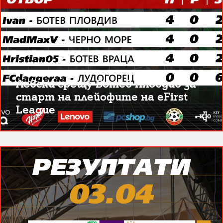
Левски срещу Ботев Пловдив за
старт на плейофите на eFirst
League