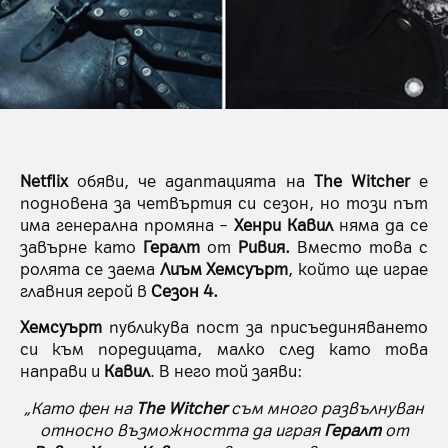
Netflix
обяви, че адаптацията на
The Witcher
е
подновена за четвъртия си сезон, но този път
има генерална промяна –
Хенри Кавил
няма да се
завърне като
Гералт
от
Ривия.
Вместо това с
ролята се заема
Лиъм Хемсуърт
, който ще играе
главния герой в
Сезон 4.
Хемсуърт
публикува пост за присъединяването
си към поредицата, малко след като това
направи и
Кавил
. В него той заяви:
„Като фен на
The Witcher
съм много развълнуван
относно възможността да играя
Гералт
от