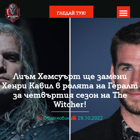
ГЛЕДАЙ ТУК!
Лиъм Хемсуърт ще замени
Хенри Кавил в ролята на Гералт
за четвъртия сезон на The
Witcher!
Общи новини
29.10.2022