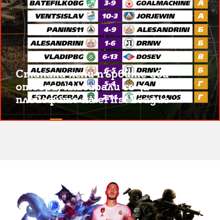
Станаха ясни първите два
отбора, класирали се за
плейофите на eFirst League