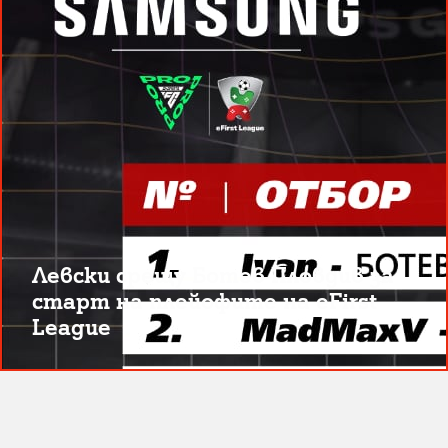
Левски срещу Ботев Пловдив за
старт на плейофите на eFirst
League