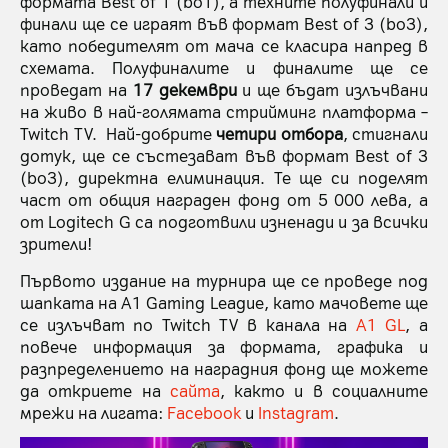
формата Best of 1 (bo1), а техните полуфинали и
финали ще се играят във формат Best of 3 (bo3),
като победителят от мача се класира напред в
схемата. Полуфиналите и финалите ще се
проведат на
17 декември
и ще бъдат излъчвани
на живо в най-голямата стрийминг платформа –
Twitch TV. Най-добрите
четири отбора
, стигнали
дотук, ще се състезават във формат Best of 3
(bo3), директна елиминация. Те ще си поделят
част от общия награден фонд от 5 000 лева, а
от Logitech G са подготвили изненади и за всички
зрители!
Първото издание на турнира ще се проведе под
шапката на A1 Gaming League, като мачовете ще
се излъчват по Twitch TV в канала на
A1 GL
, а
повече информация за формата, графика и
разпределението на наградния фонд ще можете
да откриете на
сайта
, както и в социалните
мрежи на лигата:
Facebook
и
Instagram
.