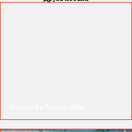
Hacked By Tempix 0day