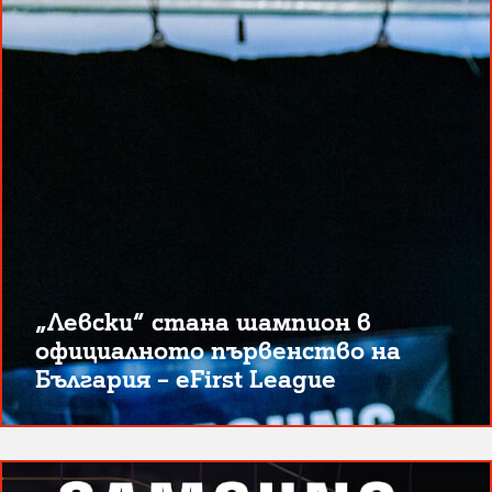
„Левски“ стана шампион в
официалното първенство на
България – eFirst League