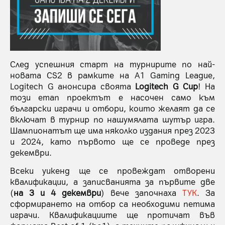
След успешния старт на турнирите по най-
новата CS2 в рамките на A1 Gaming League,
Logitech G анонсира своята
Logitech G Cup
! На
този етап проектът е насочен само към
български играчи и отбори, които желаят да се
включат в турнир по нашумялата шутър игра.
Шампионатът ще има няколко издания през 2023
и 2024, като първото ще се проведе през
декември.
Всеки уикенд ще се провеждат отворени
квалификации, а записванията за първите две
(
на 3 и 4 декември
) вече започнаха
ТУК
. За
сформирането на отбор са необходими петима
играчи. Квалификациите ще протичат във