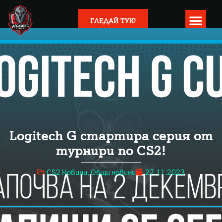
ГЛЕДАЙ ТУК!
Logitech G стартира серия от
турнири по CS2!
CS2 Новини
,
Общи новини
27.11.2023