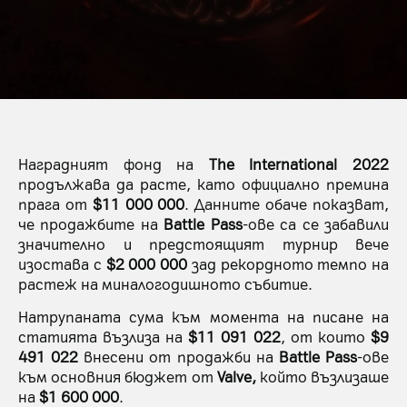
Наградният фонд на
The International 2022
продължава да расте, като официално премина
прага от
$11 000 000
. Данните обаче показват,
че продажбите на
Battle Pass
-ове са се забавили
значително и предстоящият турнир вече
изостава с
$2 000 000
зад рекордното темпо на
растеж на миналогодишното събитие.
Натрупаната сума към момента на писане на
статията възлиза на
$11 091 022
, от които
$9
491 022
внесени от продажби на
Battle Pass
-ове
към основния бюджет от
Valve,
който възлизаше
на
$1 600 000
.