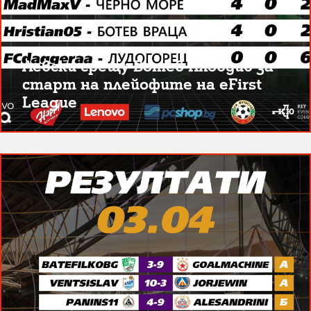
Левски срещу Ботев Пловдив за
старт на плейофите на eFirst
League