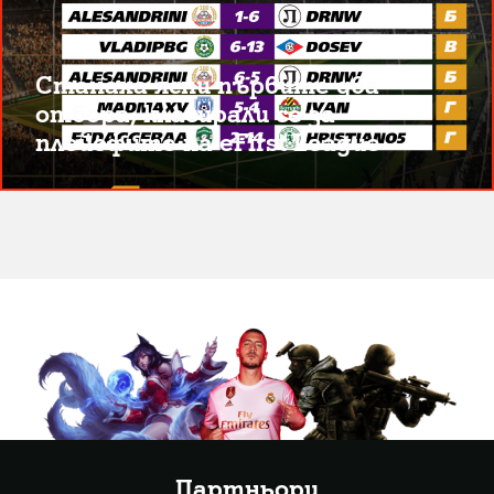
Станаха ясни първите два
отбора, класирали се за
плейофите на eFirst League
Партньори