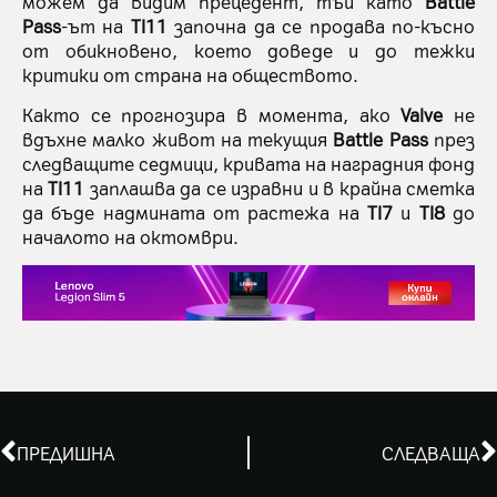
можем да видим прецедент, тъй като
Battle
Pass
-ът на
TI11
започна да се продава по-късно
от обикновено, което доведе и до тежки
критики от страна на обществото.
Както се прогнозира в момента, ако
Valve
не
вдъхне малко живот на текущия
Battle Pass
през
следващите седмици, кривата на наградния фонд
на
TI11
заплашва да се изравни и в крайна сметка
да бъде надмината от растежа на
TI7
и
TI8
до
началото на октомври.
ПРЕДИШНА
СЛЕДВАЩА