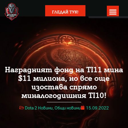
ГЛЕДАЙ ТУК!
Наградният фонд на TI11 мина
$11 милиона, но все още
изостава спрямо
миналогодишния TI10!
Dota 2 Новини
,
Общи новини
15.09.2022