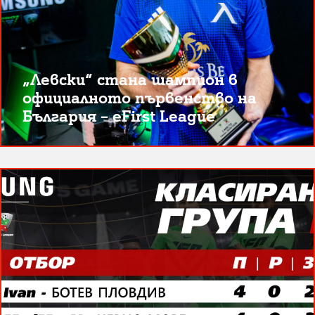
„Левски“ стана шампион в
официалното първенство на
България – eFirst League