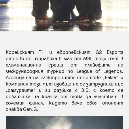
Корейският T1 и европейският G2 Esports
отново се изправиха в мач от MSI, този път в
елиминационна среща от плейофите на
международния турнир по League of Legends.
Легендата на електронните спортове „Faker“ и
компания този път изобщо не се затрудниха със
„самураите“ и ги разбиха с 3:0, с което се
доближиха на крачка от това да участват в
големия финал, където вече своя опонент
очаква Gen.G.