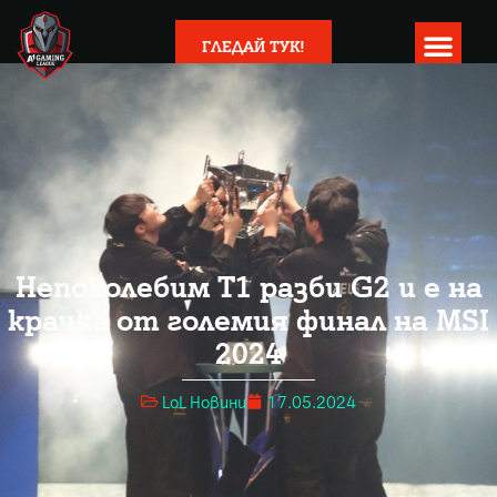
ГЛЕДАЙ ТУК!
Непоколебим T1 разби G2 и е на
крачка от големия финал на MSI
2024
LoL Новини
17.05.2024