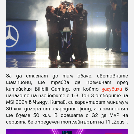
За да стигнат до там обаче, световните
шампиони, ще трябва да преминат през
китайския Bilibili Gaming, от който
загубиха
в
началото на плейофите с 1:3. Топ 3 отборите на
MSI 2024 в Чънду, Китай, си гарантират минимум
30 хил. долара от наградния фонд, а шампионът
ще вземе 50 хил. В срещата с G2 за MVP на
серията бе определен топ лейнърът на T1 „Zeus“.