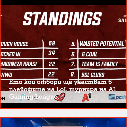
Ето кои отбори ще участват в
плейофите на LoL турнира на A1
Gaming League