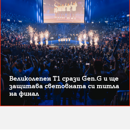
Великолепен T1 срази Gen.G и ще
защитава световната си титла
на финал