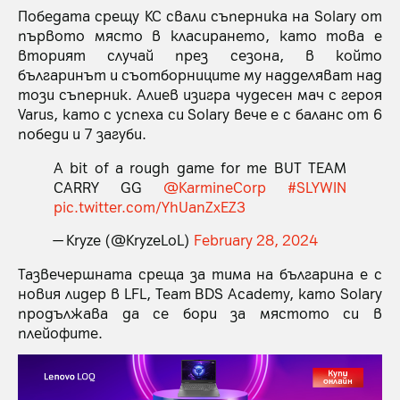
Победата срещу KC свали съперника на Solary от
първото място в класирането, като това е
вторият случай през сезона, в който
българинът и съотборниците му надделяват над
този съперник. Алиев изигра чудесен мач с героя
Varus, като с успеха си Solary вече е с баланс от 6
победи и 7 загуби.
A bit of a rough game for me BUT TEAM
CARRY GG
@KarmineCorp
#SLYWIN
pic.twitter.com/YhUanZxEZ3
— Kryze (@KryzeLoL)
February 28, 2024
Тазвечершната среща за тима на българина е с
новия лидер в LFL, Team BDS Academy, като Solary
продължава да се бори за мястото си в
плейофите.