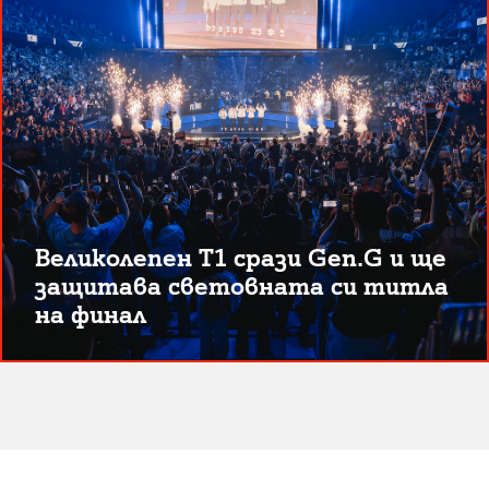
Великолепен T1 срази Gen.G и ще
защитава световната си титла
на финал