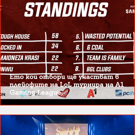
Ето кои отбори ще участват в
плейофите на LoL турнира на A1
Gaming League