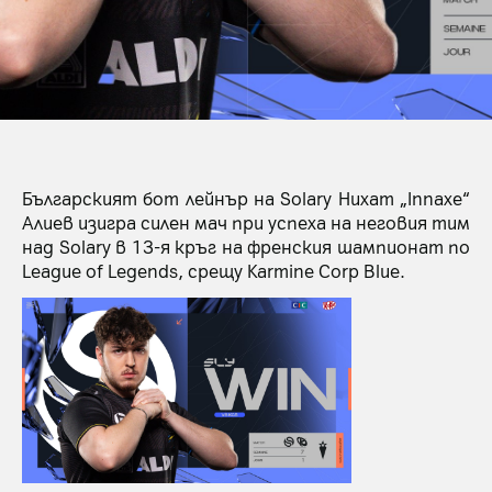
Българският бот лейнър на Solary Нихат „Innaxe“
Алиев изигра силен мач при успеха на неговия тим
над Solary в 13-я кръг на френския шампионат по
League of Legends, срещу Karmine Corp Blue.