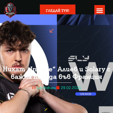
ГЛЕДАЙ ТУК!
Нихат „Innaxe“ Алиев и Solary с
важна победа във Франция
LoL Новини
29.02.2024