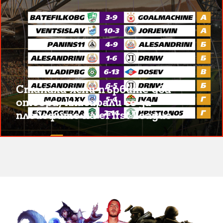
Станаха ясни първите два
отбора, класирали се за
плейофите на eFirst League