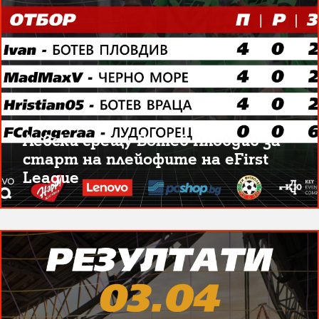
Левски срещу Ботев Пловдив за
старт на плейофите на eFirst
League