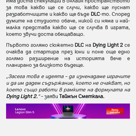
Има доста спекулации в онлайн пространството
за това какво ще се случи, какво ще пуснат
разработчиците и какво ще бъде
DLC
-то. Според
думите на студиото обаче, никой си няма и най-
малка представа какво ще се случва в играта,
което звучи доста обещаващо.
Първото голямо сюжетно
DLC
на
Dying Light 2
се
очаква да стартира през юни и поне още едно
голямо разширение на историята вече е
планирано за близкото бъдеще.
„Засега това е идеята – да изненадаме играчите
и да им дадем съдържание, което не очакват, но
което също работи в рамките на формулата на
Dying Light 2.
“
– заяви
Таймън Сметкала.