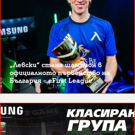
„Левски“ стана шампион в
официалното първенство на
България – eFirst League