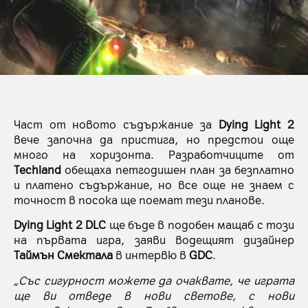
Част от новото съдържание за
Dying Light 2
вече започна да пристига, но предстои още
много на хоризонта. Разработчиците от
Techland
обещаха петгодишен план за безплатно
и платено съдържание, но все още не знаем с
точност в посока ще поемат тези планове.
Dying Light 2 DLC
ще бъде в подобен мащаб с този
на първата игра, заяви водещият дизайнер
Таймън Смектала
в интервю в
GDC
.
„Със сигурност можете да очаквате, че играта
ще ви отведе в нови светове, с нови