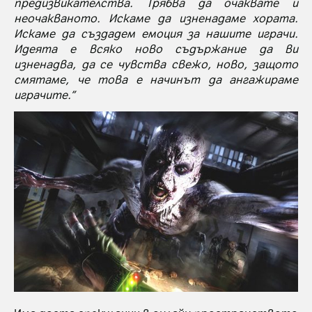
предизвикателства. Трябва да очаквате и
неочакваното. Искаме да изненадаме хората.
Искаме да създадем емоция за нашите играчи.
Идеята е всяко ново съдържание да ви
изненадва, да се чувства свежо, ново, защото
смятаме, че това е начинът да ангажираме
играчите.”