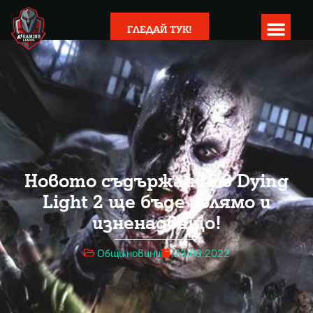
ГЛЕДАЙ ТУК!
Новото съдържание в Dying
Light 2 ще бъде голямо и
изненадващо!
Общи новини
23.03.2022