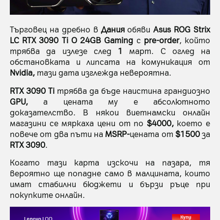
Търговец на дребно в
Дания
обяви
Asus ROG Strix
LC RTX 3090 Ti O 24GB Gaming
с
pre-order
, който
трябва да излезе след
1
март. С оглед на
обстановката и липсата на комуникация от
Nvidiа,
тази дата изглежда невероятна.
RTX 3090 Ti
трябва да бъде наистина грандиозно
GPU,
а цената му e абсолютното
доказателство. В някои виетнамски онлайн
магазини се мяркаха цени от по
$4000,
което е
повече от два пъти на
MSRP-
цената от
$1500
за
RTX 3090
.
Когато тази карта изскочи на пазара, тя
вероятно ще попадне само в малцината, които
имат стабилни бюджети и бързи ръце при
покупките онлайн.