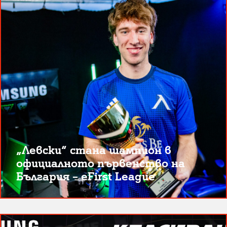
„Левски“ стана шампион в
официалното първенство на
България – eFirst League