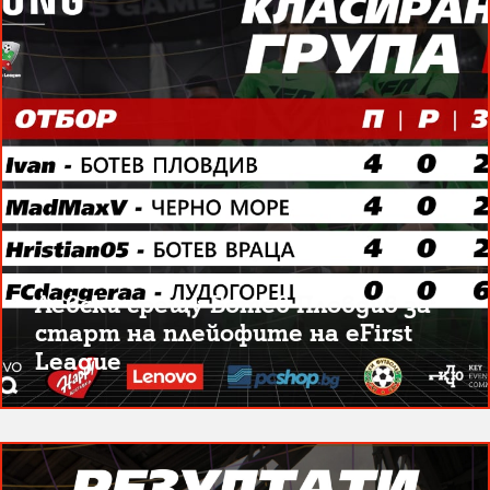
Левски срещу Ботев Пловдив за
старт на плейофите на eFirst
League