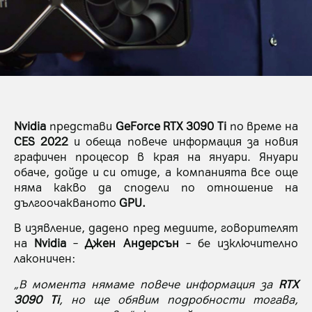
Nvidia
представи
GeForce RTX 3090 Ti
по време на
CES 2022
и обеща повече информация за новия
графичен процесор в края на януари. Януари
обаче, дойде и си отиде, а компанията все още
няма какво да сподели по отношение на
дългоочакваното
GPU.
В изявление, дадено пред медиите, говорителят
на
Nvidia
–
Джен Андерсън
– бе изключително
лаконичен:
„В момента нямаме повече информация за
RTX
3090 Ti
, но ще обявим подробности тогава,