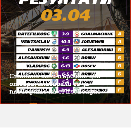
Станаха ясни първите два
отбора, класирали се за
плейофите на eFirst League