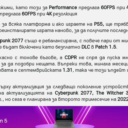
ежими, като този за
Performance
предлага
60FPS
при
предлага
60FPS
при
4K
резолюция
B
за всяка платформа и ако играете на
PS5,
ще трябв
преинсталирате играта наново, за да получите послед
rpunk 2077
също е ребалансирана, с повече пари от ми
е бъдат включени като безплатно
DLC
в
Patch 1.5
.
жасно с тонове бъгове, а
CDPR
не спря да пуска м
 за да подобри нещата. Въпреки това, минаха месец
новата е септемврийската
1.31
, така че този ъпдейт 
рху актуализация за следващо поколение устройст
на актуализацията на
Cyberpunk 2077, The Witcher 
г., но сега е планирана за второто тримесечие на
202