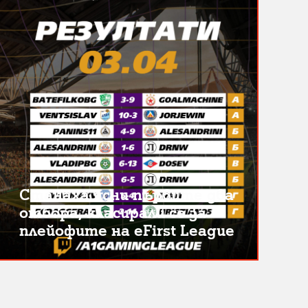
Станаха ясни първите два
отбора, класирали се за
плейофите на eFirst League