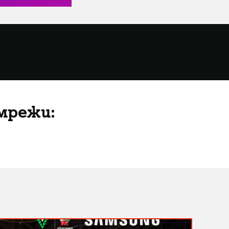
мрежи: