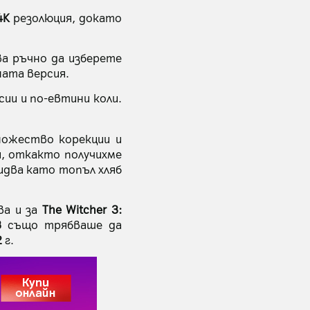
4K
резолюция, докато
а ръчно да изберете
ната версия.
сии и по-евтини коли.
ножество корекции и
и, откакто получихме
идва като топъл хляб
ва и за
The Witcher 3:
3
също трябваше да
2
г.