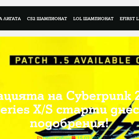
А ЛИГАТА
CS2 ШАМПИОНАТ
LOL ШАМПИОНАТ
EFIRST 
цията на Cyberpunk 2
Series X/S старти днес
подобрения!
Общи новини
15.02.2022