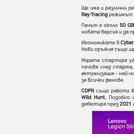
Ще има и различни р
Ray-Tracing
режимът 
Пачът е около
50 G
новата версия и да 
Икономиката в
Cybe
Нови оръжия също щ
Играта стартира у
пачове след старта,
актуализация – най-
за всички фенове.
CDPR
също работи въ
Wild Hunt
. Подобно 
дебютира през
2021