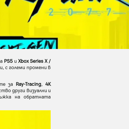
за
PS5
и
Xbox Series X /
и, с големи промени в
ете за
Ray-Tracing
,
4K
тво други визуални и
ръжка на обратната