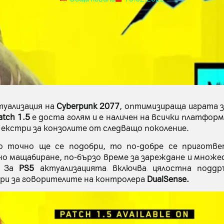
туализация на
Cyberpunk 2077
, оптимизираща играта 
atch 1.5
е доста голям и е наличен на всички платформ
 екстри за конзолите от следващо поколение.
во точно ще се подобри, то по-добре се приготв
но мащабиране, по-бързо време за зареждане и множес
. За
PS5
актуализацията включва цялостна подд
ори за говорителите на контролера
DualSense.