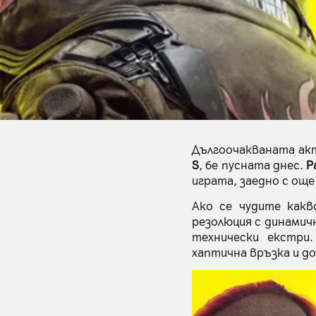
Дългоочакваната ак
S
, бе пусната днес.
P
играта, заедно с още
Ако се чудите как
резолюция с динамич
технически екстри
хаптична връзка и д