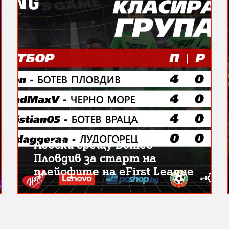
Левски срещу Ботев
Пловдив за старт на
плейофите на eFirst League