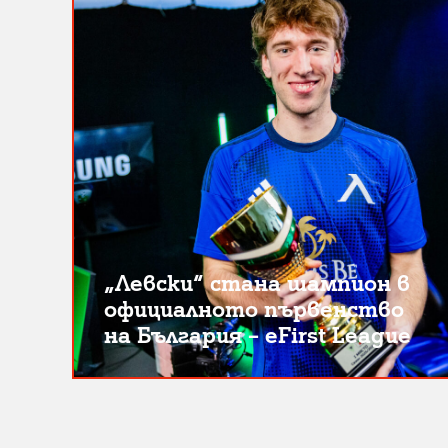
„Левски“ стана шампион в
официалното първенство
на България – eFirst League