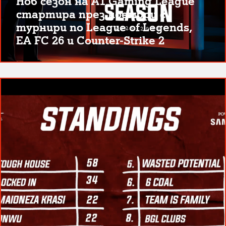
Нов сезон на A1 Gaming League
стартира през ноември с
турнири по League of Legends,
EA FC 26 и Counter-Strike 2