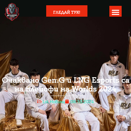
ГЛЕДАЙ ТУК!
Очаквано Gen.G и LNG Esports са
на плейофи на Worlds 2024
LoL Новини
08.10.2024