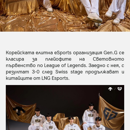
Корейската елитна eSports организация Gen.G се
класира за плейофите на Световното
първенство по League of Legends. Заедно с нея, с
резултат 3-0 след Swiss stage продължават и
китайците от LNG Esports.