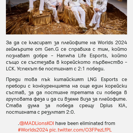
За да се класират за плейофите на Worlds 2024
геймърите от Gen.G се справиха с тим, който
познават добре – Hanwha Life Esports, който
също се състезава в корейското първенство –
LCK. Успехът бе постигнат с 2:1 победи.
Преди това пък китайският LNG Esports се
пребори с конкуренцията на още един корейски
състав, за да постигне третата си победа в
груповата фаза и да си вземе виза за плейофите.
Става дума за победа срещу Dplus KIA,
постигната с резултат 2:0.
.
@MADLionsKOI
have been eliminated from
#Worlds2024
pic.twitter.com/O3FPezLfPL