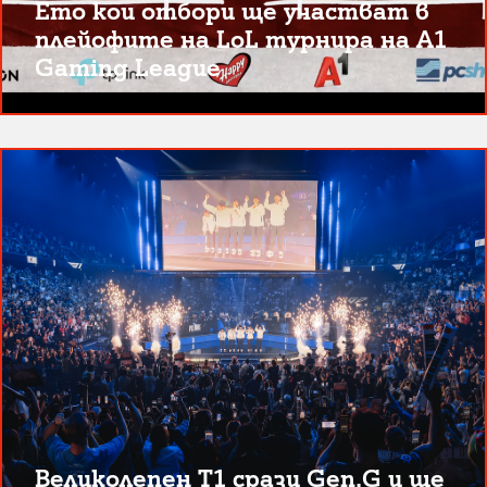
Ето кои отбори ще участват в
плейофите на LoL турнира на A1
Gaming League
Великолепен T1 срази Gen.G и ще