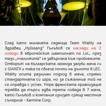
След като миналата седмица Team Vitality на
Здравец „Hylissang“ Гълъбов се
наслади на 2
победи
в европейския шампионат по LoL, през
тази „пчеличките“ се завърнаха към проблемите.
Отборът на българската легенда загуби мача си
с GIANTX и така се свлече почти на дъното в LEC.
Vitality опита различен подход в мача, спрямо
стандартната си игра, но за съжаление той не
се оправда с успех. Утре френската организация
трябва да търси едва трета победа в 7 мача,
като Гълъбов и компания излизат срещу местния
съперник – Karmine Corp.