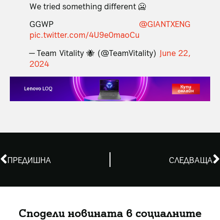
We tried something different 🥶
GGWP
@GIANTXENG
pic.twitter.com/4U9e0maoCu
— Team Vitality 🐝 (@TeamVitality)
June 22,
2024
ПРЕДИШНА
СЛЕДВАЩА
Сподели новината в социалните