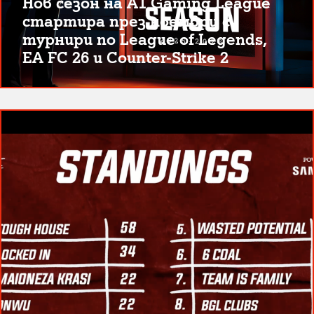
Нов сезон на A1 Gaming League
стартира през ноември с
турнири по League of Legends,
EA FC 26 и Counter-Strike 2