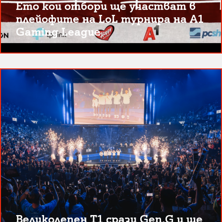
Ето кои отбори ще участват в
плейофите на LoL турнира на A1
Gaming League
Великолепен T1 срази Gen.G и ще