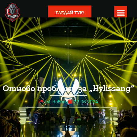
ГЛЕДАЙ ТУК!
Отново проблеми за „Hylissang“
LoL Новини
22.06.2024