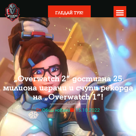
ГЛЕДАЙ ТУК!
„Overwatch 2“ достигна 25
милиона играчи и счупи рекорда
на „Overwatch 1“!
Общи новини
15.10.2022