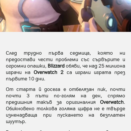
След трудно първа седмица, която ни
предостави чести проблеми със сървърите и
огромни опашки,
Blizzard
обяви, че над 25 милиона
играчи на
Overwatch 2
са играли играта през
първите 10 дни.
От старта й досега е отбелязан пик, почти
почти 3 пъти по-голям на ден, спрямо
предишния такъв за оригиналния
Overwatch
.
Обикновено толкова голяма цифра не е твърде
изненадваща при пускането на безплатен
шуутър.