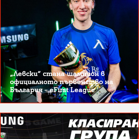
„Левски“ стана шампион в
официалното първенство на
България – eFirst League