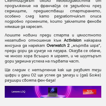
Скептицизмът около необходимостта от
продължение на франчайза се задълбочи през
седмиците, предшестващи стартирането,
особено след като разработчикът описа
подробно промените, които заклетите фенове
нямаше да харесат.
Лошите новини преди старта и цялостното
негативно отношение към
Activision
накараха
мнозина да нарекат
Overwatch 2
„мъртва игра“,
преди дори да излезе на пазара. Оказва се обаче,
че много хора всъщно я играят, и че шуутърът
дори задмина успеха на първата част.
Ще следим с нетърпение как ще развият тези
цифри и дали O2 ще успее да запази и (дай Боже)
разшири своята фен-база!