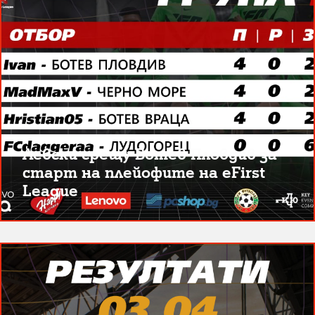
Левски срещу Ботев Пловдив за
старт на плейофите на eFirst
League