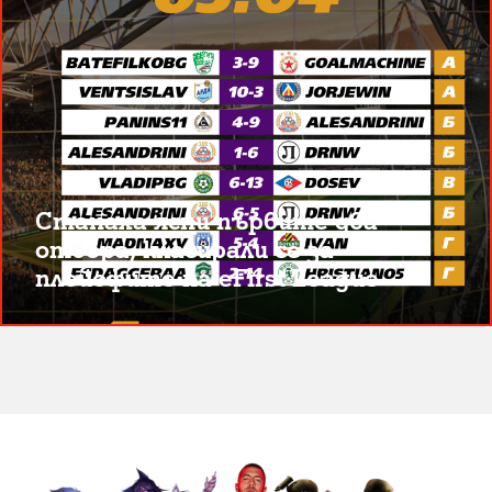
Станаха ясни първите два
отбора, класирали се за
плейофите на eFirst League