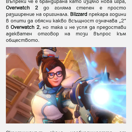
Въпреки че е брандирана като изцяло нова игра,
Overwatch 2
до голяма степен е просто
разширение на оригинала.
Blizzard
прекара години
в опити да обясни какво всъщност означава „2“
в
Overwatch 2
, но така и не успя да предостави
адекватен отговор на този въпрос към
обществото.