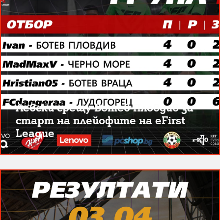
Левски срещу Ботев Пловдив за
старт на плейофите на eFirst
League