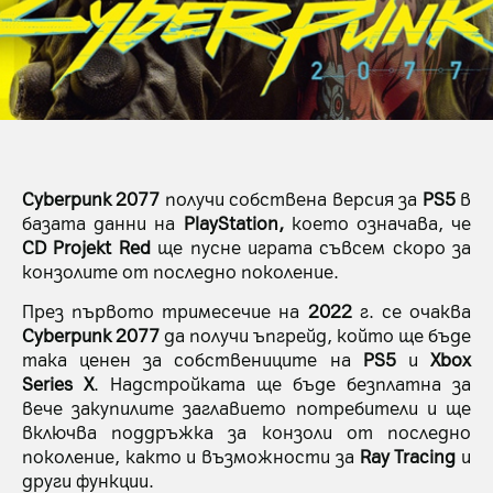
Cyberpunk 2077
получи собствена версия за
PS5
в
базата данни на
PlayStation,
което означава, че
CD Projekt Red
ще пусне играта съвсем скоро за
конзолите от последно поколение.
През първото тримесечие на
2022
г. се очаква
Cyberpunk 2077
да получи ъпгрейд, който ще бъде
така ценен за собствениците на
PS5
и
Xbox
Series
X
. Надстройката ще бъде безплатна за
вече закупилите заглавието потребители и ще
включва поддръжка за конзоли от последно
поколение, както и възможности за
Ray Tracing
и
други функции.