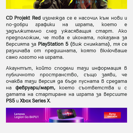
CD Projekt Red
изглежда се е насочил към нови и
по-добри графики на играта, което е
задължително след ужасяващия старт. Ако
предположим, че това е иконата, показана за
версията за
PlayStation 5 (
виж снимката
)
, тя се
различава от предишната, която включваше
само логото на играта.
Акаунтът, който сподели тази информация в
публичното пространство, също заяви, че
очаква тази версия да бъде пусната в средата
на
февруари/март,
което съответства и с
датата на стартиране на играта за версиите
PS5
и
Xbox Series
X
.