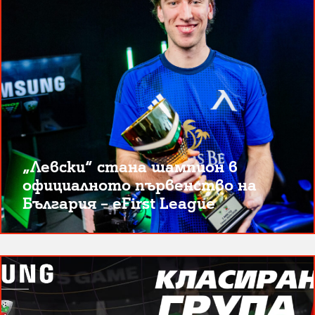
„Левски“ стана шампион в
официалното първенство на
България – eFirst League