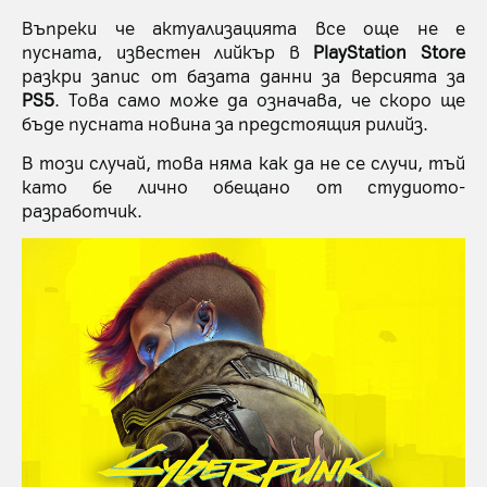
Въпреки че актуализацията все още не е
пусната, известен лийкър в
PlayStation Store
разкри запис от базата данни за версията за
PS5
. Това само може да означава, че скоро ще
бъде пусната новина за предстоящия рилийз.
В този случай, това няма как да не се случи, тъй
като бе лично обещано от студиото-
разработчик.