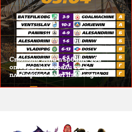
Станаха ясни първите два
отбора, класирали се за
плейофите на eFirst League