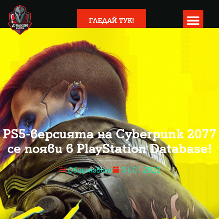
ГЛЕДАЙ ТУК!
PS5-версията на Cyberpunk 2077
се появи в PlayStation Database!
Общи новини
31.01.2022