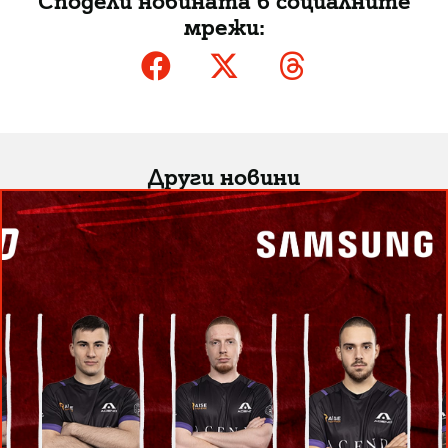
мрежи:
Други новини