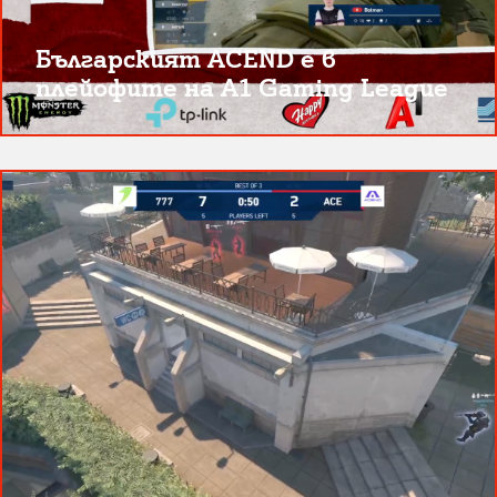
Българският ACEND е в
плейофите на A1 Gaming League