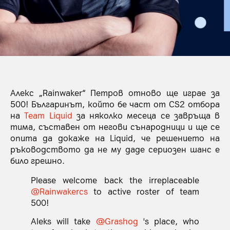
Алекс „Rainwaker“ Петров отново ще играе за
500! Българинът, който бе част от CS2 отбора
на
Team Liquid
за няколко месеца се завръща в
тима, съставен от негови сънародници и ще се
опита да докаже на Liquid, че решението на
ръководството да не му даде сериозен шанс е
било грешно.
Please welcome back the irreplaceable
@Rainwakercs
to active roster of team
500!
Aleks will take
@Grashog
's place, who