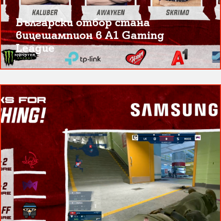
Български отбор стана
вицешампион в A1 Gaming
League