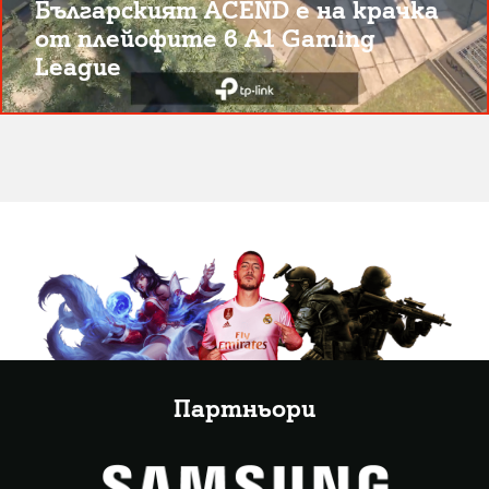
Българският ACEND е на крачка
от плейофите в A1 Gaming
League
Партньори