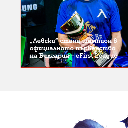
„Левски“ стана шампион в
официалното първенство
на България – eFirst League