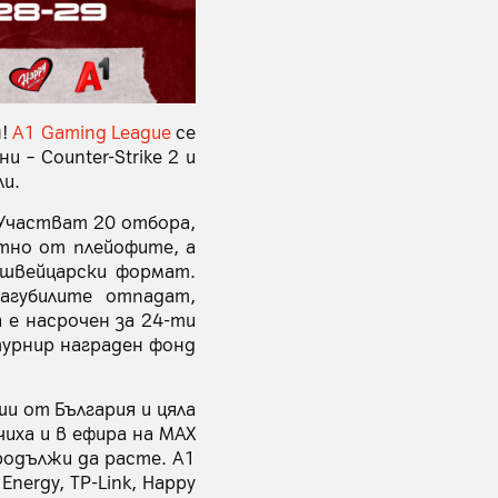
н!
A1 Gaming League
се
 – Counter-Strike 2 и
ли.
 Участват 20 отбора,
тно от плейофите, а
швейцарски формат.
агубилите отпадат,
 е насрочен за 24-ти
турнир награден фонд
ши от България и цяла
иха и в ефира на MAX
родължи да расте. A1
nergy, TP-Link, Happy