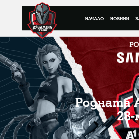
НАЧАЛО
НОВИНИ
З
Родната A
28-