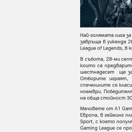
Най-голямата лига з
завръща в уикенда 28
League of Legends, в
В събота, 28-ми сеп
които са предварит
шестнадесет ще за
Отборите играят, 
спечелилите се клас
ноември. Победителя
на обща стойност 30 
Мачовете от A1 Gamin
Европа, в гейминг 
Sport, с което попу
Gaming League се про