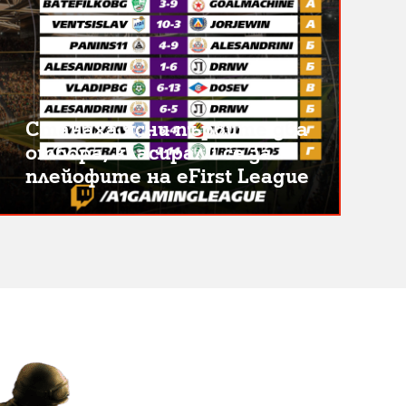
Станаха ясни първите два
отбора, класирали се за
плейофите на eFirst League