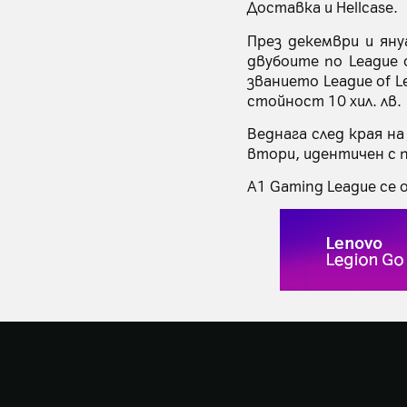
Доставка и Hellcase.
През декември и ян
двубоите по League 
званието League of L
стойност 10 хил. лв.
Веднага след края на
втори, идентичен с 
A1 Gaming League се 