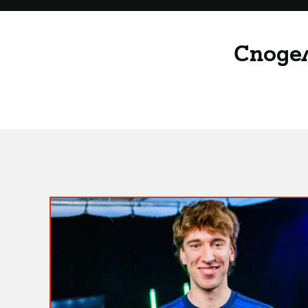
Споде