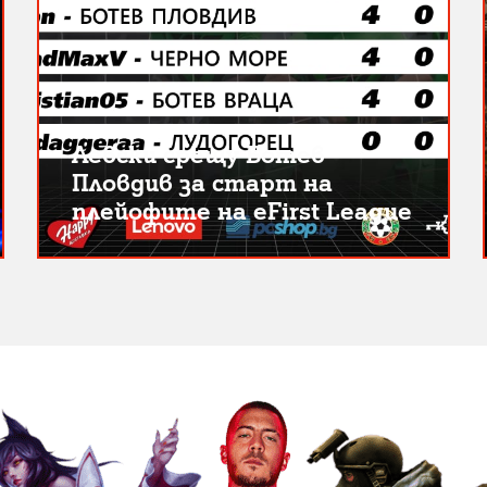
Левски срещу Ботев
Пловдив за старт на
плейофите на eFirst League