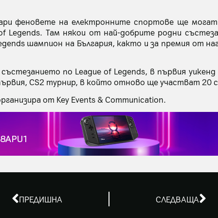
уари феновете на електронните спортове ще могат 
of Legends. Там някои от най-добрите родни състез
egends шампион на България, както и за премия от н
 състезанието по League of Legends, в първия уикенд
първия, CS2 турнир, в който отново ще участват 20 
организира от Key Events & Communication.
ПРЕДИШНА
СЛЕДВАЩА