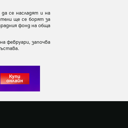
да се насладят и на
атели ще се борят за
аградния фонд на обща
 на февруари, започва
състава.