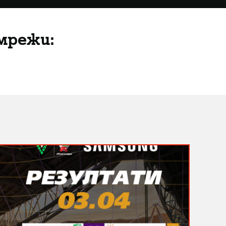
мрежи: