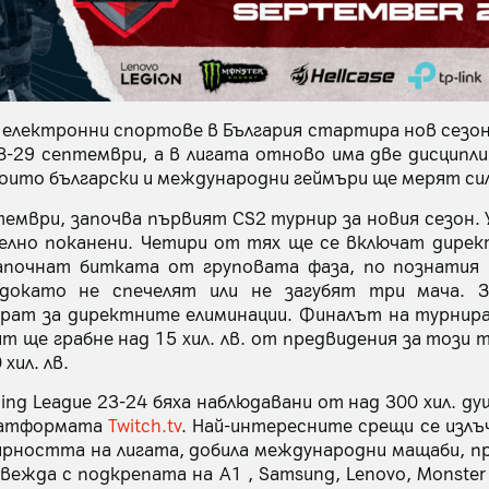
а електронни спортове в България стартира нов сезо
-29 септември, а в лигата отново има две дисциплини
 които български и международни геймъри ще мерят си
тември, започва първият CS2 турнир за новия сезон.
елно поканени. Четири от тях ще се включат дирек
почнат битката от груповата фаза, по познатия 
докато не спечелят или не загубят три мача. З
ират за директните елиминации. Финалът на турнира
т ще грабне над 15 хил. лв. от предвидения за този 
хил. лв.
g League 23-24 бяха наблюдавани от над 300 хил. ду
платформата
Twitch.tv
. Най-интересните срещи се излъч
лярността на лигата, добила международни мащаби, п
вежда с подкрепата на А1 , Samsung, Lenovo, Monster E