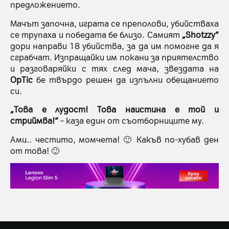
предложението.
Мачът започна, играта се преполови, убийстваха
се трупаха и победата бе близо. Самият
„Shotzzy“
дори направи 18 убийства, за да им помогне да я
сграбчат. Изпращайки им покани за приятелство
и разговаряйки с тях след мача, звездата на
OpTic
бе твърдо решен да изпълни обещанието
си.
„Това е лудост! Това наистина е той и
стриймва!“
– каза един от съотборниците му.
Ами.. честито, момчета! 🙂 Какъв по-хубав ден
от това! 🙂