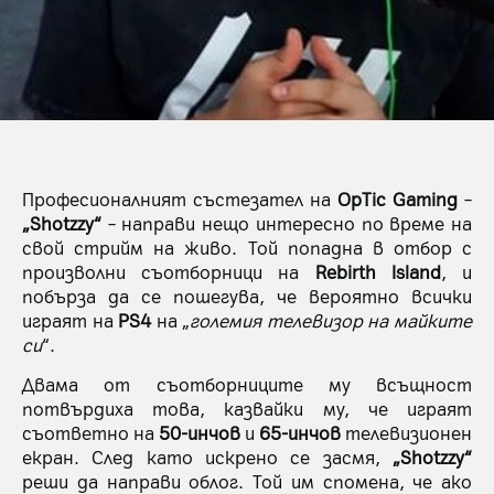
Професионалният състезател на
OpTic Gaming
–
„Shotzzy“
– направи нещо интересно по време на
свой стрийм на живо. Той попадна в отбор с
произволни съотборници на
Rebirth Island
, и
побърза да се пошегува, че вероятно всички
играят на
PS4
на „
големия телевизор на майките
си
“.
Двама от съотборниците му всъщност
потвърдиха това, казвайки му, че играят
съответно на
50-инчов
и
65-инчов
телевизионен
екран. След като искрено се засмя,
„Shotzzy“
реши да направи облог. Той им спомена, че ако