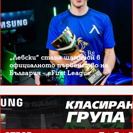
„Левски“ стана шампион в
официалното първенство на
България – eFirst League