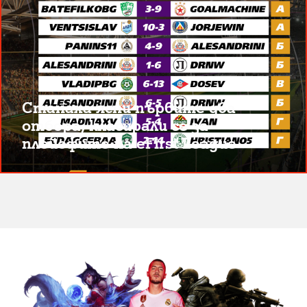
Станаха ясни първите два
отбора, класирали се за
плейофите на eFirst League