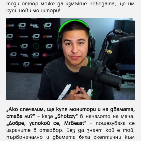
този отбор може да измъкне победата, ще им
купи нови монитори!
„Ако спечелим, ще купя монитори и на двамата,
става ли?“
– каза
„Shotzzy“
в началото на мача.
„Добре, успокой се, MrBeast“
– пошегуваха се
играчите в отговор. Без да знаят кой е той,
първоначално и двамата бяха скептични към