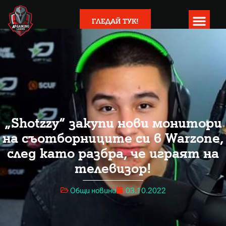
ГЛЕДАЙ ТУК!
„Shotzzy“ закупи нови монитори
на съотборниците си в Warzone,
след като разбра, че играят на
телевизор!
Общи новини
03.10.2022