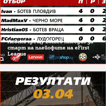
Левски срещу Ботев Пловдив за
старт на плейофите на eFirst
League