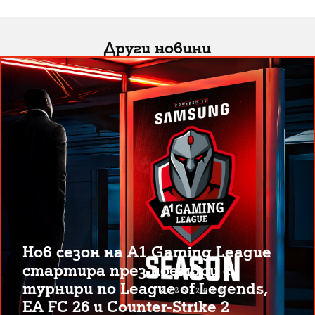
Други новини
Нов сезон на A1 Gaming League
стартира през ноември с
турнири по League of Legends,
EA FC 26 и Counter-Strike 2