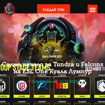
ГЛЕДАЙ ТУК!
Силно начало за Tundra и Falcons
на ESL One Куала Лумпур
Dota 2 Новини
12.12.2023