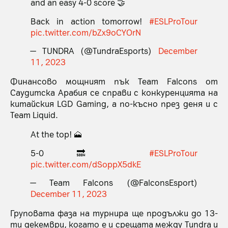
and an easy 4-0 score 🤝
Back in action tomorrow!
#ESLProTour
pic.twitter.com/bZx9oCYOrN
— TUNDRA (@TundraEsports)
December
11, 2023
Финансово мощният пък Team Falcons от
Саудитска Арабия се справи с конкуренцията на
китайския LGD Gaming, а по-късно през деня и с
Team Liquid.
At the top! 🗻
5-0 🔜
#ESLProTour
pic.twitter.com/dSoppX5dkE
— Team Falcons (@FalconsEsport)
December 11, 2023
Груповата фаза на турнира ще продължи до 13-
ти декември, когато е и срещата между Tundra и