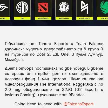
Геймърите от Tundra Esports и Team Falcons
започнаха чудесно представянето си в група В
на турнира по Dota 2, ESL One, в Куала Лумпур,
Малайзия.
Двата отбора постигнаха по две победи в двете
си срещи от първия ден на състезанието с
награден фонд 1 млн. долара. Шампионите от
миналогодишния The International надделяха с по
2:0 над обединението на G2.iG (G2 Esports и
Invictus Gaming) и руснаците от 9Pandas.
Going head to head with
@FalconsEsport