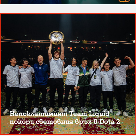
Непоклатимият Team Liquid
покори световния връх в Dota 2